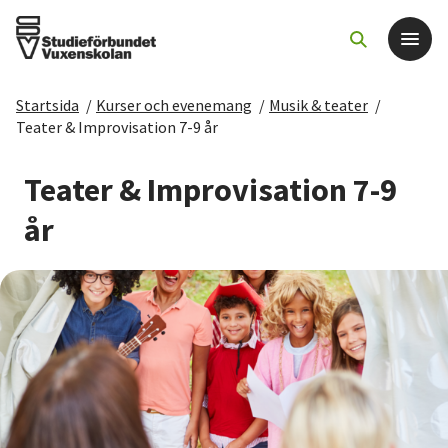
Startsida
/
Kurser och evenemang
/
Musik & teater
/
Det här gör vi
Teater & Improvisation 7-9 år
För dig som
Teater & Improvisation 7-9
år
Sök kurser och evenemang
Om SV
Starta studiecirkel
Cirkelledare