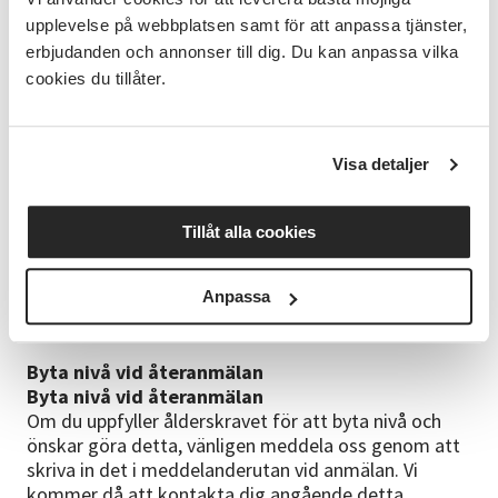
• Använda din kreativitet
upplevelse på webbplatsen samt för att anpassa tjänster,
• Teaterövningar och lekar
• Betydelsen av samarbete
erbjudanden och annonser till dig. Du kan anpassa vilka
• Begrepp som används inom teatern
cookies du tillåter.
Bra att veta
• Terminsinformation uppdateras löpande på den
Visa detaljer
interna sidan på vår hemsida
• Vi skickar kallelse/faktura inför kursstarten via e-
post
Tillåt alla cookies
• Ev. inställd lektion meddelas via sms
Kursledare
Anpassa
Simon Herou Dahlström
Byta nivå vid återanmälan
Byta nivå vid återanmälan
Om du uppfyller ålderskravet för att byta nivå och
önskar göra detta, vänligen meddela oss genom att
skriva in det i meddelanderutan vid anmälan. Vi
kommer då att kontakta dig angående detta.