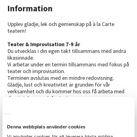
Information
Upplev glädje, lek och gemenskap på à la Carte
teatern!
Teater & Improvisation 7-9 år
Du utvecklas i din egen takt tillsammans med andra
likasinnade.
Vi arbetar under en termin tillsammans med fokus på
teater och improvisation.
Terminen avslutas med en mindre redovisning.
Glädje, lust och kreativitet är grunden för vår
verksamhet och du kommer hos oss få arbeta med
din röst, kropp och fantasi.
För oss är det inte målet som är det viktiga, utan
resan dit.
Du lär dig
Denna webbplats använder cookies
• Teaterns grunder
Vi använder cookies för att leverera bästa möjliga