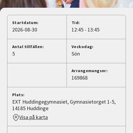
Nyheter
Avdelningar
Startdatum:
Tid:
2026-08-30
12:45 - 13:45
Lyssna
Antal tillfällen:
Veckodag:
5
Sön
Arrangemangsnr:
169868
Plats:
EXT Huddingegymnasiet, Gymnasietorget 1-5,
14185 Huddinge
Visa på karta