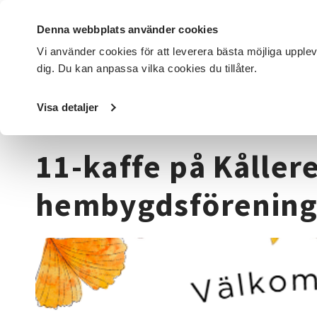
Denna webbplats använder cookies
Vi använder cookies för att leverera bästa möjliga upple
dig. Du kan anpassa vilka cookies du tillåter.
DET HÄR GÖR VI
FÖR DIG SOM
SÖK KURSER OCH EVENE
Visa detaljer
Startsida
/
Kurser och evenemang
/
Övrigt
/
11-kaffe på
11-kaffe på Kåller
hembygdsförenin