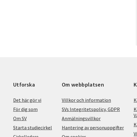
Utforska
Om webbplatsen
K
Det här gör vi
Villkor och information
K
För dig som
SVs Integritetspolicy, GDPR
K
V
Om SV
Anmälningsvillkor
K
Starta studiecirkel
Hantering av personuppgifter
V
Cirkelledare
Om cookies