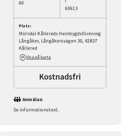
:
60
60613
Plats:
Mölndal Kållereds Hembygdsförening
Långåker, Långåkersvägen 30, 42837
Kållered
Visa på karta
Kostnadsfri
Anmälan
Se informationstext.