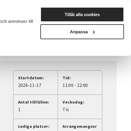
Lyssna
Tillåt alla cookies
och annonser till
rta studiecirkel
Cirkelledare
Nyheter
Avdelningar
Anpassa
Startdatum:
Tid:
2026-11-17
11:00 - 12:00
Antal tillfällen:
Veckodag:
1
Tis
Lediga platser:
Arrangemangsnr