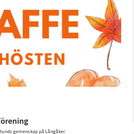
förening
 stunds gemenskap på Långåker.