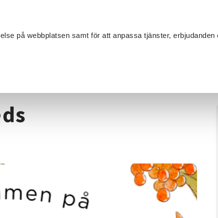
Sök
velse på webbplatsen samt för att anpassa tjänster, erbjudanden 
Om SV
Sta
MANG
 Kållereds hembygdsförening
eds
g