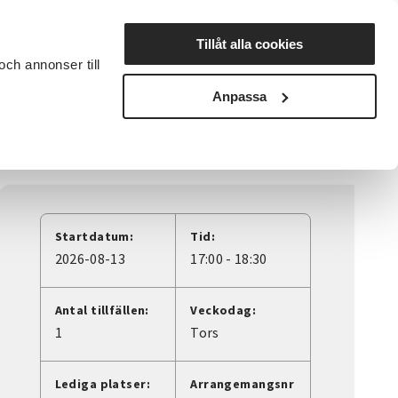
Lyssna
Tillåt alla cookies
och annonser till
rta studiecirkel
Cirkelledare
Nyheter
Avdelningar
Anpassa
Startdatum:
Tid:
2026-08-13
17:00 - 18:30
Antal tillfällen:
Veckodag:
1
Tors
Lediga platser:
Arrangemangsnr