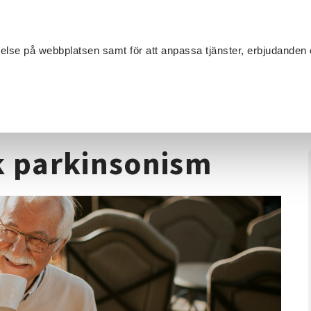
Sök
velse på webbplatsen samt för att anpassa tjänster, erbjudanden 
Om SV
Sta
MANG
 atypisk parkinsonism
k parkinsonism