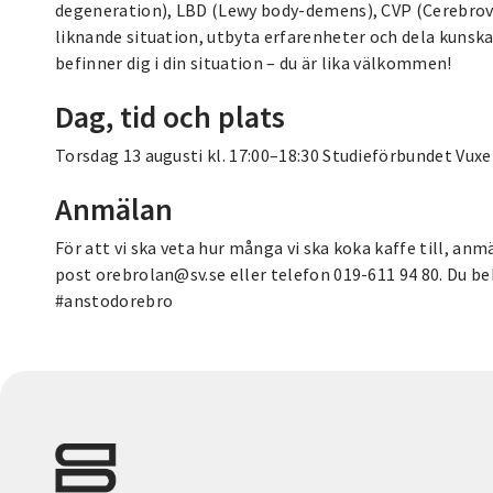
degeneration), LBD (Lewy body-demens), CVP (Cerebrova
liknande situation, utbyta erfarenheter och dela kunskap
befinner dig i din situation – du är lika välkommen!
Dag, tid och plats
Torsdag 13 augusti kl. 17:00–18:30 Studieförbundet Vux
Anmälan
För att vi ska veta hur många vi ska koka kaffe till, anm
post orebrolan@sv.se eller telefon 019-611 94 80. Du b
#anstodorebro