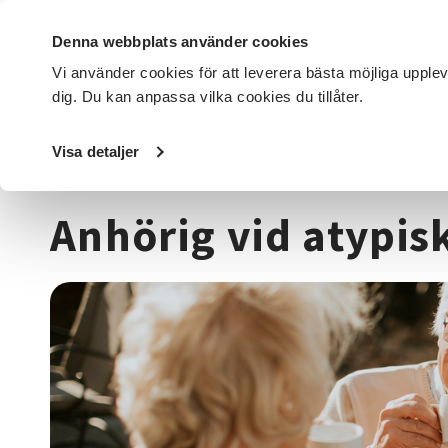
Denna webbplats använder cookies
Vi använder cookies för att leverera bästa möjliga upple
dig. Du kan anpassa vilka cookies du tillåter.
DET HÄR GÖR VI
FÖR DIG SOM
SÖK KURSER OCH EVENE
Visa detaljer
Startsida
/
Kurser och evenemang
/
Övrigt
/
Anhörig vid
Anhörig vid atypis