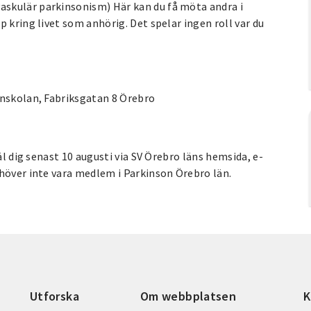
skulär parkinsonism) Här kan du få möta andra i
 kring livet som anhörig. Det spelar ingen roll var du
enskolan, Fabriksgatan 8 Örebro
äl dig senast 10 augusti via SV Örebro läns hemsida, e-
ehöver inte vara medlem i Parkinson Örebro län.
Utforska
Om webbplatsen
K