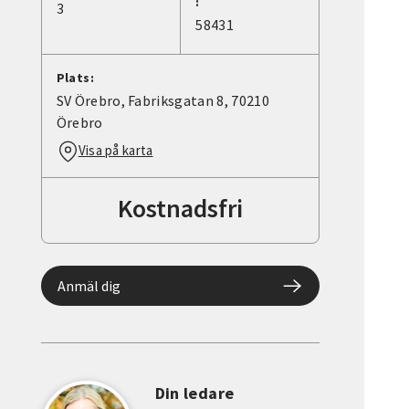
:
3
58431
Plats:
SV Örebro, Fabriksgatan 8, 70210
Örebro
Visa på karta
Kostnadsfri
Anmäl dig
Din ledare