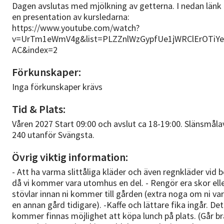
Dagen avslutas med mjölkning av getterna. I nedan länk 
en presentation av kursledarna:
https://www.youtube.com/watch?
v=UrTm1eWmV4g&list=PLZZnlWzGypfUe1jWRClErOTiYe
AC&index=2
Förkunskaper:
Inga förkunskaper krävs
Tid & Plats:
Våren 2027 Start 09:00 och avslut ca 18-19:00. Slänsmål
240 utanför Svängsta.
Övrig viktig information:
- Att ha varma slittåliga kläder och även regnkläder vid 
då vi kommer vara utomhus en del. - Rengör era skor ell
stövlar innan ni kommer till gården (extra noga om ni var
en annan gård tidigare). -Kaffe och lättare fika ingår. Det
kommer finnas möjlighet att köpa lunch på plats. (Går br