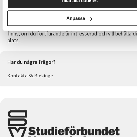
Tillåt alla cookies
Din anmälan är bindande då ett startdatum finns. För m
info, läs våra avboknings- och anmälningsvillkor. Om ing
Anpassa
startdatum finns vid anmälan, ses din anmälan som
intresseanmälan. Vi kommer kontakta dig när startdat
finns, om du fortfarande är intresserad och vill behålla d
plats.
Har du några frågor?
Kontakta SV Blekinge