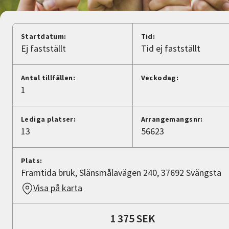
Nyheter
Avdelningar
Startdatum:
Tid:
Ej fastställt
Tid ej fastställt
Lyssna
Antal tillfällen:
Veckodag:
1
Lediga platser:
Arrangemangsnr:
13
56623
Plats:
Framtida bruk, Slänsmålavägen 240, 37692 Svängsta
Visa på karta
1 375 SEK