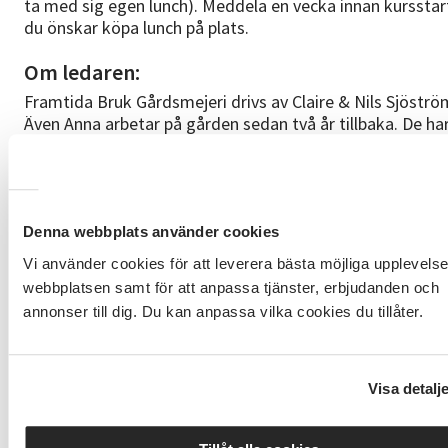
ta med sig egen lunch). Meddela en vecka innan kurssta
du önskar köpa lunch på plats.
Om ledaren:
Framtida Bruk Gårdsmejeri drivs av Claire & Nils Sjöströ
Även Anna arbetar på gården sedan två år tillbaka. De ha
getter som ger finfin mjölk som de förädlar på gården i 
lilla mejeriet. Ledarna berättar "Vår bakgrund är inom I
2016 bestämde vi oss för att förverkliga vår dröm och k
gården i Blekinge. Sedan byggde vi ett mejeri av en
fraktcontainer, gick ystningskurser, skaffade 20 getter o
Denna webbplats använder cookies
var starten på vårt gårdsmejeri." För mer info, se
Vi använder cookies för att leverera bästa möjliga upplevels
https://framtidabruk.com
webbplatsen samt för att anpassa tjänster, erbjudanden och
annonser till dig. Du kan anpassa vilka cookies du tillåter.
Bra att veta:
Det går bra att delbetala kursavgiften! Kontakta oss så h
vi dig eller välj delbetalning via KLARNA då du anmäler di
Visa detalj
webben.
Att tänka på: