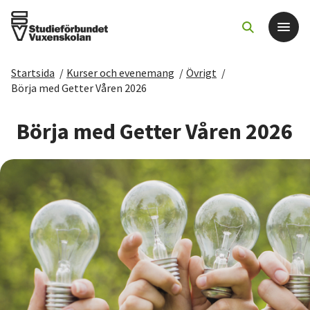
Startsida
/
Kurser och evenemang
/
Övrigt
/
Det här gör vi
Börja med Getter Våren 2026
För dig som
Börja med Getter Våren 2026
Sök kurser och evenemang
Om SV
Starta studiecirkel
Cirkelledare