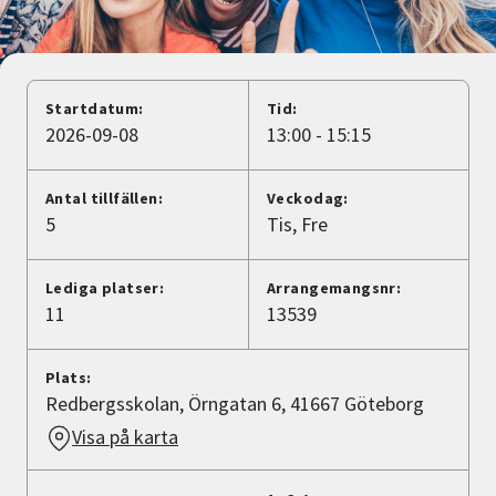
Nyheter
Avdelningar
Startdatum:
Tid:
2026-09-08
13:00 - 15:15
Lyssna
Antal tillfällen:
Veckodag:
5
Tis
Fre
Lediga platser:
Arrangemangsnr:
11
13539
Plats:
Redbergsskolan, Örngatan 6, 41667 Göteborg
Visa på karta