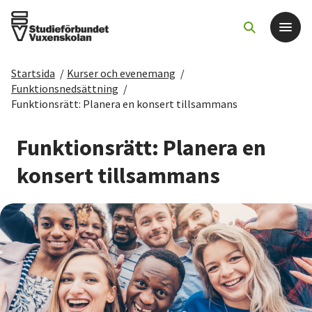
Startsida
/
Kurser och evenemang
/
Det här gör vi
Funktionsnedsättning
/
Funktionsrätt: Planera en konsert tillsammans
För dig som
Funktionsrätt: Planera en
Sök kurser och evenemang
konsert tillsammans
Om SV
Starta studiecirkel
Cirkelledare