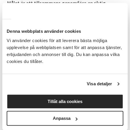
Målet är att tillsammans genomföra en riktig
konsert den fredag den 9 oktober och skapa en fin
upplevelse för både publik och artister.
Kom och var med i ett roligt, kreativt och
Denna webbplats använder cookies
meningsfullt projekt där gemenskap, musik och
delaktighet står i centrum!
Vi använder cookies för att leverera bästa möjliga
upplevelse på webbplatsen samt för att anpassa tjänster,
Det kostar inget att vara med.
erbjudanden och annonser till dig. Du kan anpassa vilka
cookies du tillåter.
Målgrupp:
Personer med NPF-diagnos, lindrig
intellektuell funktionsnedsättning och/eller psykisk
Visa detaljer
ohälsa.
Pedagogisk anpassning:
Tillåt alla cookies
Tydlig struktur och återkommande upplägg.
Anpassa
En uppgift i taget.