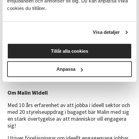
erbjudanden och annonser till dig. Du kan anpassa vilka
Du får också lära dig på workshopen varför Sverige
cookies du tillåter.
har en stor ideell sektor och en lång tradition av
föreningsliv. I Sverige har människor länge
organiserat sig tillsammans för att skapa aktiviteter,
Visa detaljer
samarbeta och bidra till samhället.
Vi hoppas att du efter workshopen kommer att känna
Tillåt alla cookies
dig inspirerad till att upptäcka föreningslivet och
hitta ditt ideella engagemang som kan vara både
meningsfullt, roligt och utvecklande.
Anpassa
Om Malin Widell
Med 10 års erfarenhet av att jobba i ideell sektor och
med 20 styrelseuppdrag i bagaget bär Malin med sig
en stark övertygelse av att människor vill engagera
sig!
Utöver föreläsningar om ideellt engagemang jobbar