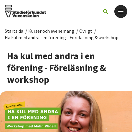
Startsida
/
Kurser och evenemang
/
Övrigt
/
Det här gör vi
Ha kul med andra i en förening - Föreläsning & workshop
För dig som
Ha kul med andra i en
förening - Föreläsning &
Sök kurser och evenemang
workshop
Om SV
Starta studiecirkel
Cirkelledare