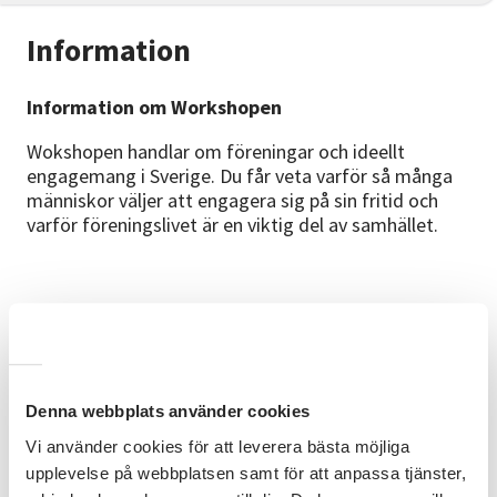
Information
Information om Workshopen
Wokshopen handlar om föreningar och ideellt
engagemang i Sverige. Du får veta varför så många
människor väljer att engagera sig på sin fritid och
varför föreningslivet är en viktig del av samhället.
Ideellt arbete betyder att människor hjälper till och
gör aktiviteter tillsammans på sin fritid, utan att få
lön. Många tycker att det känns roligt, meningsfullt
och socialt att vara med i en förening. Det kan handla
om sport, kultur, musik, natur, hjälp andra människor
Denna webbplats använder cookies
eller något annat.
Vi använder cookies för att leverera bästa möjliga
upplevelse på webbplatsen samt för att anpassa tjänster,