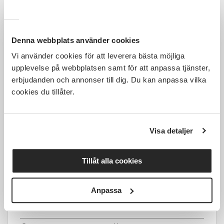
Starta-eget-kväll i Alvesta
Denna webbplats använder cookies
Alvesta
ons 2026-09-09
Vi använder cookies för att leverera bästa möjliga
17:30
1 Tillfällen
upplevelse på webbplatsen samt för att anpassa tjänster,
erbjudanden och annonser till dig. Du kan anpassa vilka
Läs mer och anmäl
cookies du tillåter.
Visa detaljer
179 SEK
Tillåt alla cookies
Anpassa
Lunchscen SARAs folk och fä