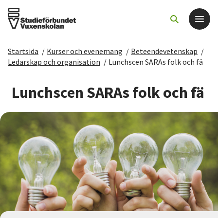
Startsida
/
Kurser och evenemang
/
Beteendevetenskap
/
Det här gör vi
Ledarskap och organisation
/
Lunchscen SARAs folk och fä
För dig som
Lunchscen SARAs folk och fä
Sök kurser och evenemang
Om SV
Starta studiecirkel
Cirkelledare