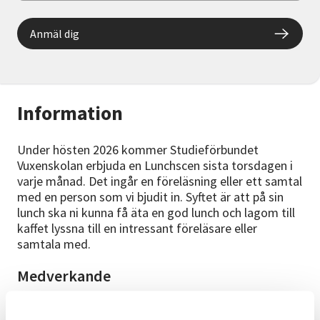
Anmäl dig
Information
Under hösten 2026 kommer Studieförbundet
Vuxenskolan erbjuda en Lunchscen sista torsdagen i
varje månad. Det ingår en föreläsning eller ett samtal
med en person som vi bjudit in. Syftet är att på sin
lunch ska ni kunna få äta en god lunch och lagom till
kaffet lyssna till en intressant föreläsare eller
samtala med.
Medverkande
SARAS folk och fä handlar om förståelse och
förtroende, och om att bygga trygghet och tillit till