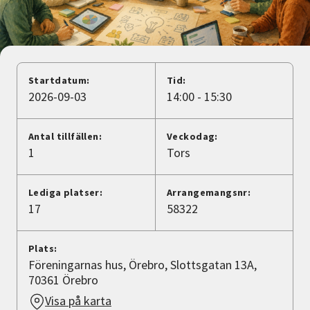
Nyheter
Avdelningar
Startdatum:
Tid:
2026-09-03
14:00 - 15:30
Lyssna
Antal tillfällen:
Veckodag:
1
Tors
Lediga platser:
Arrangemangsnr:
17
58322
Plats:
Föreningarnas hus, Örebro, Slottsgatan 13A,
70361 Örebro
Visa på karta