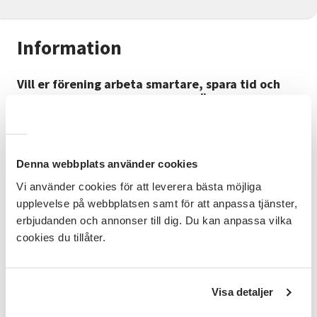
Information
Vill er förening arbeta smartare, spara tid och
samtidigt utvecklas? Nu bjuder Örebro
Föreningsråd och SV Örebro län in till en
inspirerande träff där vi utforskar hur AI-verktyg
som ChatGPT kan bli ett praktiskt stöd i
föreningsarbetet.
Denna webbplats använder cookies
Vi använder cookies för att leverera bästa möjliga
Vi inleder med en introduktion till vad AI och
upplevelse på webbplatsen samt för att anpassa tjänster,
ChatGPT är, följt av konkreta exempel på hur det kan
användas i föreningsarbete. Sedan bli det tid för
erbjudanden och annonser till dig. Du kan anpassa vilka
verkstad där vi utforskar tillsammans. Tillfället
cookies du tillåter.
passar både den nyfikna nybörjaren och den som
tidigare testat. Varmt välkommen!
Visa detaljer
Dag, tid och plats