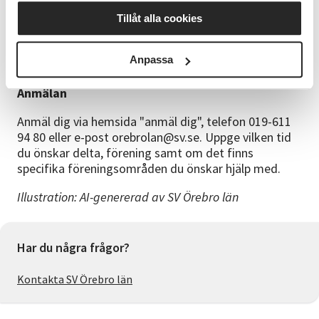
Torsdag 3 september
Tillåt alla cookies
Vi erbjuder två tider, denna avser kl 14:00-15:30
Anpassa
Föreningarnas hus, Slottsgatan 13A
Anmälan
Anmäl dig via hemsida "anmäl dig", telefon 019-611
94 80 eller e-post orebrolan@sv.se. Uppge vilken tid
du önskar delta, förening samt om det finns
specifika föreningsområden du önskar hjälp med.
Illustration: AI-genererad av SV Örebro län
Har du några frågor?
Kontakta SV Örebro län