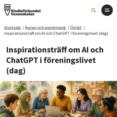
Startsida
/
Kurser och evenemang
/
Övrigt
/
Det här gör vi
Inspirationsträff om AI och ChatGPT i föreningslivet (dag)
För dig som
Inspirationsträff om AI och
ChatGPT i föreningslivet
Sök kurser och evenemang
(dag)
Om SV
Starta studiecirkel
Cirkelledare