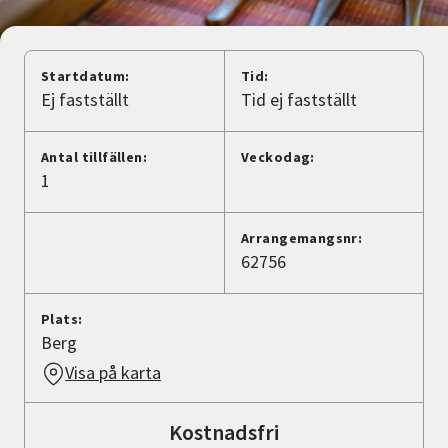
Nyheter
Avdelningar
Startdatum:
Tid:
Ej fastställt
Tid ej fastställt
Lyssna
Antal tillfällen:
Veckodag:
1
Arrangemangsnr:
62756
Plats:
Berg
Visa på karta
Kostnadsfri