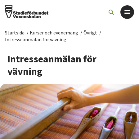
Startsida
/
Kurser och evenemang
/
Övrigt
/
Det här gör vi
Intresseanmälan för vävning
För dig som
Intresseanmälan för
vävning
Sök kurser och evenemang
Om SV
Starta studiecirkel
Cirkelledare