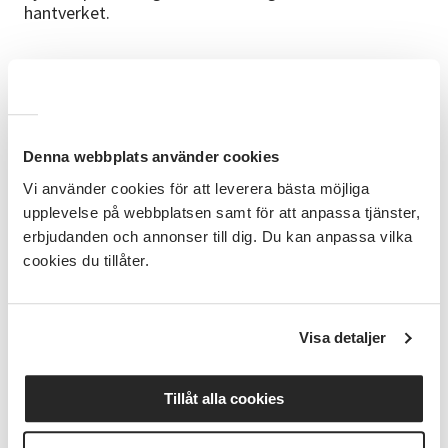
hantverket.
Vi vill undersöka intresset för vävning i området och
hoppas kunna arrangera en inspirationsdag där vi
tillsammans kan identifiera vilka kunskaper, resurser
och mötesplatser som behövs för att intresserade
Denna webbplats använder cookies
ska kunna komma igång med vävning och utveckla
Vi använder cookies för att leverera bästa möjliga
lokala vävstugor.
upplevelse på webbplatsen samt för att anpassa tjänster,
erbjudanden och annonser till dig. Du kan anpassa vilka
cookies du tillåter.
Vårt mål är att bidra till att lokala vävstugor får nytt
liv, skapa mötesplatser för hantverksintresserade
och föra vårt viktiga kulturarv vidare till kommande
Visa detaljer
generationer. Inga förkunskaper krävs.
Alla som är intresserade är varmt välkomna att
Tillåt alla cookies
anmäla sitt intresse.