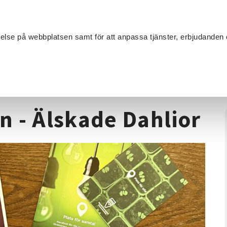
Sök
velse på webbplatsen samt för att anpassa tjänster, erbjudanden 
Om SV
Sta
MANG
lveckan - Älskade Dahlior
 - Älskade Dahlior