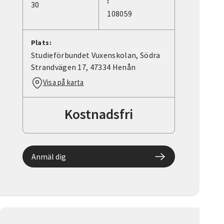
:
30
108059
Plats:
Studieförbundet Vuxenskolan, Södra
Strandvägen 17, 47334 Henån
Visa på karta
Kostnadsfri
Anmäl dig