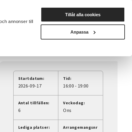
Lyssna
Tillåt alla cookies
och annonser till
rta studiecirkel
Cirkelledare
Nyheter
Avdelningar
Anpassa
Startdatum:
Tid:
2026-09-17
16:00 - 19:00
Antal tillfällen:
Veckodag:
6
Ons
Lediga platser:
Arrangemangsnr