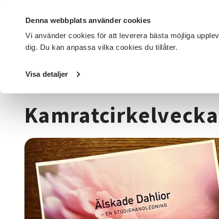
Denna webbplats använder cookies
Vi använder cookies för att leverera bästa möjliga upple
dig. Du kan anpassa vilka cookies du tillåter.
DET HÄR GÖR VI
FÖR DIG SOM
SÖK KURSER OCH EVENE
Visa detaljer
Startsida
/
Kurser och evenemang
/
Övrigt
/
Kamratcirke
Kamratcirkelveckan