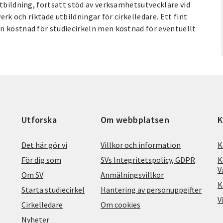
utbildning, fortsatt stöd av verksamhetsutvecklare vid
erk och riktade utbildningar för cirkelledare. Ett fint
n kostnad för studiecirkeln men kostnad för eventuellt
Utforska
Om webbplatsen
K
Det här gör vi
Villkor och information
K
För dig som
SVs Integritetspolicy, GDPR
K
V
Om SV
Anmälningsvillkor
K
Starta studiecirkel
Hantering av personuppgifter
V
Cirkelledare
Om cookies
Nyheter