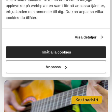
Kostnadsfri
upplevelse på webbplatsen samt för att anpassa tjänster,
erbjudanden och annonser till dig. Du kan anpassa vilka
cookies du tillåter.
Bli vän med din mobil,
förmiddag
Visa detaljer
Älmhult
tis 2026-09-08
Tillåt alla cookies
10:00
6 Tillfällen
Läs mer och anmäl
Anpassa
Kostnadsfri