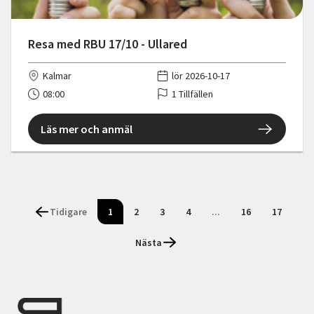
Resa med RBU 17/10 - Ullared
Kalmar
lör 2026-10-17
08:00
1 Tillfällen
Läs mer och anmäl
Tidigare
1
2
3
4
...
16
17
Nästa