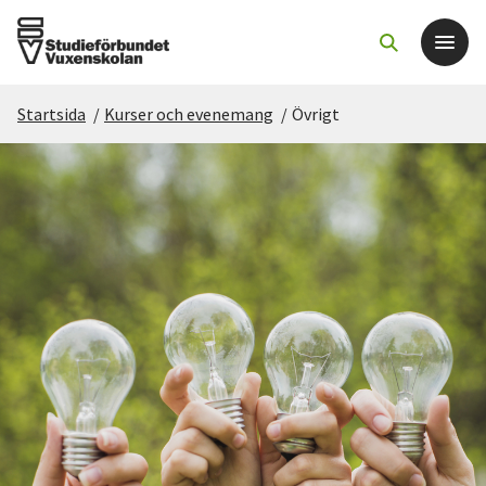
Startsida
/
Kurser och evenemang
/
Övrigt
Det här gör vi
För dig som
Sök kurser och evenemang
Om SV
Starta studiecirkel
Cirkelledare