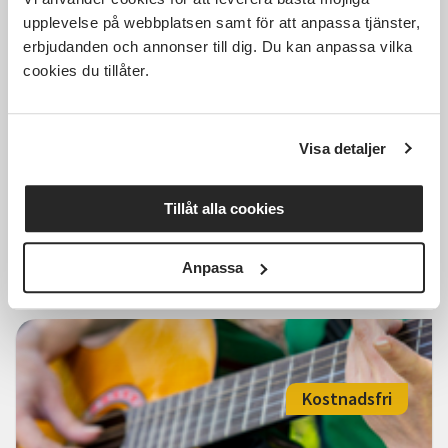
Kostnadsfri
upplevelse på webbplatsen samt för att anpassa tjänster,
erbjudanden och annonser till dig. Du kan anpassa vilka
cookies du tillåter.
Bli vän med din mobil,
förmiddag
Visa detaljer
Älmhult
tis 2026-09-08
Tillåt alla cookies
10:00
6 Tillfällen
Läs mer och anmäl
Anpassa
Kostnadsfri