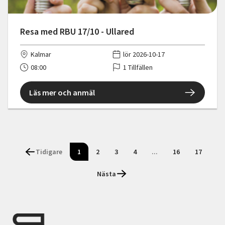
Resa med RBU 17/10 - Ullared
Kalmar
lör 2026-10-17
08:00
1 Tillfällen
Läs mer och anmäl
Tidigare
1
2
3
4
...
16
17
Nästa