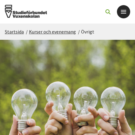
Startsida
/
Kurser och evenemang
/
Övrigt
Det här gör vi
För dig som
Sök kurser och evenemang
Om SV
Starta studiecirkel
Cirkelledare