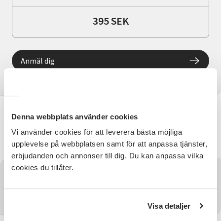
395 SEK
Anmäl dig
Information
Denna webbplats använder cookies
Vi använder cookies för att leverera bästa möjliga
#kvinnofrukost
upplevelse på webbplatsen samt för att anpassa tjänster,
erbjudanden och annonser till dig. Du kan anpassa vilka
cookies du tillåter.
Har du några frågor?
Kontakta SV Jämtlands län
Visa detaljer