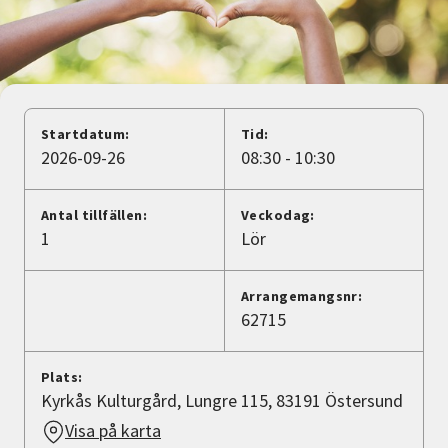
Nyheter
Avdelningar
Startdatum:
Tid:
Lyssna
2026-09-26
08:30 - 10:30
Antal tillfällen:
Veckodag:
1
Lör
Arrangemangsnr:
62715
Plats:
Kyrkås Kulturgård, Lungre 115, 83191 Östersund
Visa på karta