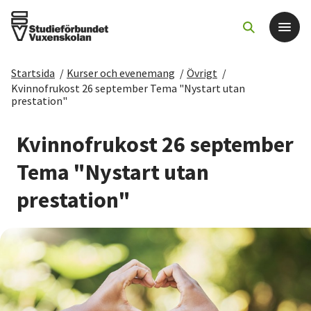
Startsida
/
Kurser och evenemang
/
Övrigt
/
Det här gör vi
Kvinnofrukost 26 september Tema "Nystart utan
prestation"
För dig som
Kvinnofrukost 26 september
Tema "Nystart utan
Sök kurser och evenemang
prestation"
Om SV
Starta studiecirkel
Cirkelledare