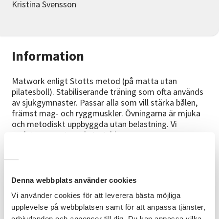
Kristina Svensson
Information
Matwork enligt Stotts metod (på matta utan
pilatesboll). Stabiliserande träning som ofta används
av sjukgymnaster. Passar alla som vill stärka bålen,
främst mag- och ryggmuskler. Övningarna är mjuka
och metodiskt uppbyggda utan belastning. Vi
avslutar passet med stretching.
Bra att veta
Passar alla nivåer. Ta gärna med egen
Denna webbplats använder cookies
yoga/pilatesmatta om du har, annars så finns det att
låna.
Vi använder cookies för att leverera bästa möjliga
upplevelse på webbplatsen samt för att anpassa tjänster,
Ledare
erbjudanden och annonser till dig. Du kan anpassa vilka