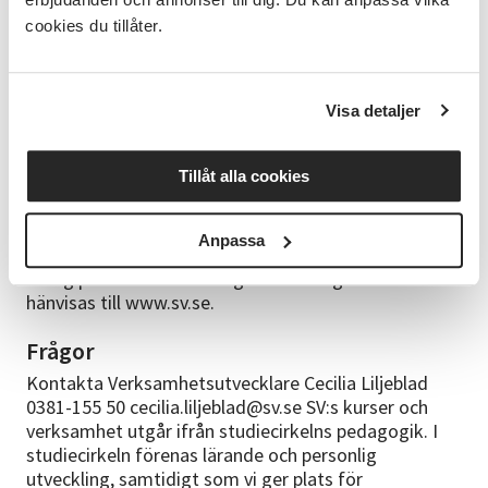
Kristina Svensson
cookies du tillåter.
Upplägg
14 tillfällen
Visa detaljer
Anmälningsvillkor
Tillåt alla cookies
Alla kursstarter är preliminära. Du får en kallelse till
kursen med definitivt startdatum cirka en vecka
innan kursstart. Har du uppgett en mejladress
Anpassa
skickas kallelsen på mejl, annars kommer den med
vanlig post. För fullständiga anmälningsvillkor
hänvisas till www.sv.se.
Frågor
Kontakta Verksamhetsutvecklare Cecilia Liljeblad
0381-155 50 cecilia.liljeblad@sv.se SV:s kurser och
verksamhet utgår ifrån studiecirkelns pedagogik. I
studiecirkeln förenas lärande och personlig
utveckling, samtidigt som vi ger plats för