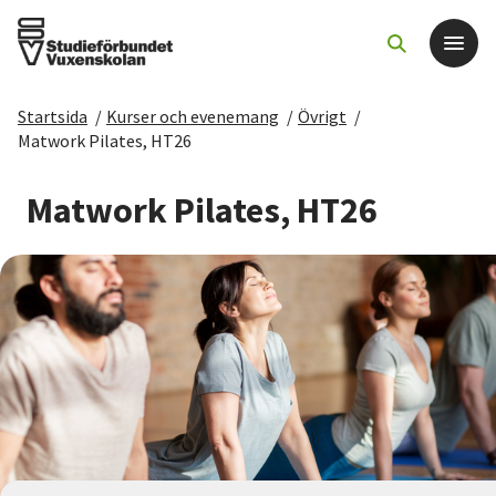
Startsida
/
Kurser och evenemang
/
Övrigt
/
Det här gör vi
Matwork Pilates, HT26
För dig som
Matwork Pilates, HT26
Sök kurser och evenemang
Om SV
Starta studiecirkel
Cirkelledare