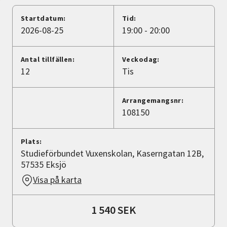
Nyheter
Startdatum:
Tid:
2026-08-25
19:00 - 20:00
Avdelningar
Antal tillfällen:
Veckodag:
12
Tis
Lyssna
Arrangemangsnr:
108150
Plats:
Studieförbundet Vuxenskolan, Kaserngatan 12B,
57535 Eksjö
Visa på karta
1 540 SEK