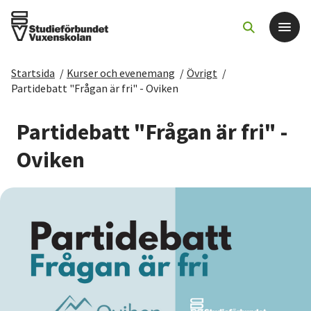
Startsida
/
Kurser och evenemang
/
Övrigt
/
Det här gör vi
Partidebatt "Frågan är fri" - Oviken
För dig som
Partidebatt "Frågan är fri" -
Oviken
Sök kurser och evenemang
Om SV
Starta studiecirkel
Cirkelledare