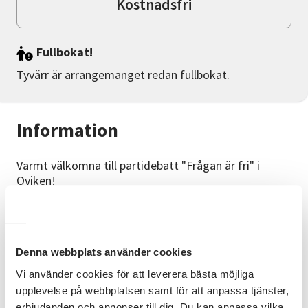
Kostnadsfri
Fullbokat!
Tyvärr är arrangemanget redan fullbokat.
Information
Varmt välkomna till partidebatt "Frågan är fri" i
Oviken!
25 augusti kl. 18.00
Orrgården, Oviken
Denna webbplats använder cookies
Alla partier är inbjudna. Lokal-, region- och
Vi använder cookies för att leverera bästa möjliga
riksdagspolitiker deltar.
upplevelse på webbplatsen samt för att anpassa tjänster,
Skicka gärna in frågor i förväg: info@oviken.se
erbjudanden och annonser till dig. Du kan anpassa vilka