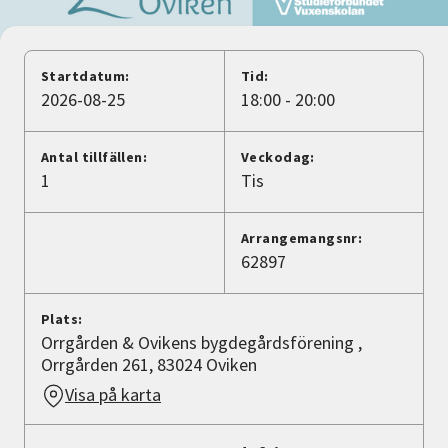
Nyheter
Avdelningar
Startdatum:
Tid:
2026-08-25
18:00 - 20:00
Lyssna
Antal tillfällen:
Veckodag:
1
Tis
Arrangemangsnr:
62897
Plats:
Orrgården & Ovikens bygdegårdsförening ,
Orrgården 261, 83024 Oviken
Visa på karta