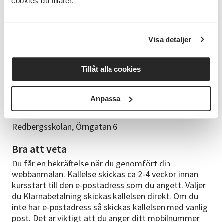
cookies du tillåter.
faktura för det material du använt. Återanvänd med
fördel dina gamla smycken eller silverföremål (även
guld) och skapa något nytt. Främst arbetar vi i silver
Visa detaljer
men om du vill kan du också arbeta i andra metaller
som exempelvis mässing eller koppar.
Tillåt alla cookies
Kursledare
Janine Fivaz
Anpassa
Kurslokal
Redbergsskolan, Örngatan 6
Bra att veta
Du får en bekräftelse när du genomfört din
webbanmälan. Kallelse skickas ca 2-4 veckor innan
kursstart till den e-postadress som du angett. Väljer
du Klarnabetalning skickas kallelsen direkt. Om du
inte har e-postadress så skickas kallelsen med vanlig
post. Det är viktigt att du anger ditt mobilnummer