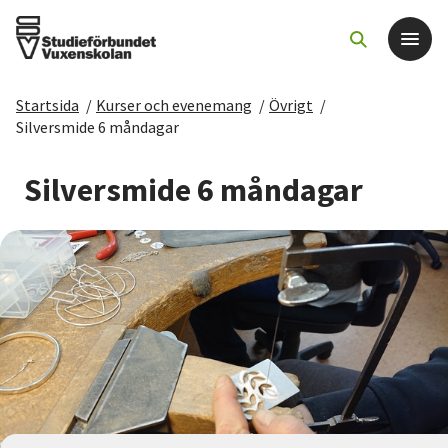
Startsida
/
Kurser och evenemang
/
Övrigt
/
Det här gör vi
Silversmide 6 måndagar
För dig som
Silversmide 6 måndagar
Sök kurser och evenemang
Om SV
Starta studiecirkel
Cirkelledare