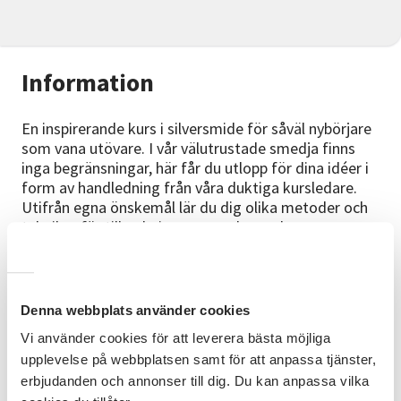
Information
En inspirerande kurs i silversmide för såväl nybörjare
som vana utövare. I vår välutrustade smedja finns
inga begränsningar, här får du utlopp för dina idéer i
form av handledning från våra duktiga kursledare.
Utifrån egna önskemål lär du dig olika metoder och
tekniker för tillverkning av smycken och corpus.
Förkunskaper
Inga förkunskaper krävs.
Denna webbplats använder cookies
Kursmaterial
Vi använder cookies för att leverera bästa möjliga
Du får gärna ta med eget silvermaterial men du kan
upplevelse på webbplatsen samt för att anpassa tjänster,
naturligtvis även köpa silvermaterial direkt på kursen.
erbjudanden och annonser till dig. Du kan anpassa vilka
Pris 25 kr per gram. Då betalar du i efterskott på