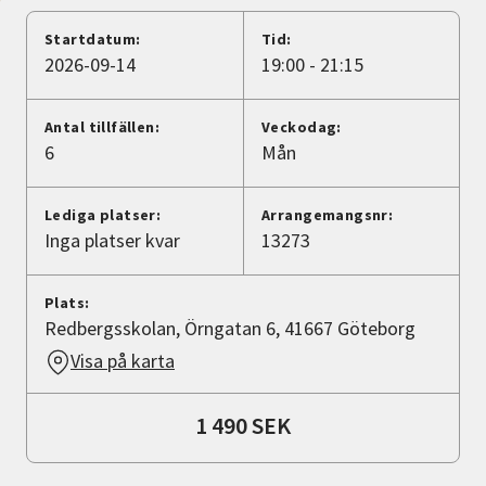
Nyheter
Startdatum:
Tid:
2026-09-14
19:00 - 21:15
Avdelningar
Antal tillfällen:
Veckodag:
6
Mån
Lyssna
Lediga platser:
Arrangemangsnr:
Inga platser kvar
13273
Plats:
Redbergsskolan, Örngatan 6, 41667 Göteborg
Visa på karta
1 490 SEK