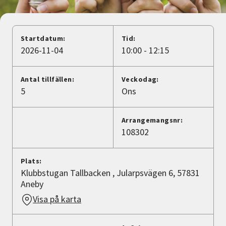
Nyheter
Avdelningar
Startdatum:
Tid:
2026-11-04
10:00 - 12:15
Lyssna
Antal tillfällen:
Veckodag:
5
Ons
Arrangemangsnr:
108302
Plats:
Klubbstugan Tallbacken , Jularpsvägen 6, 57831
Aneby
Visa på karta