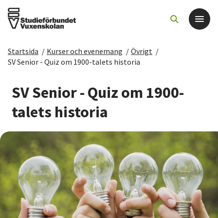
Startsida
/
Kurser och evenemang
/
Övrigt
/
Det här gör vi
SV Senior - Quiz om 1900-talets historia
För dig som
SV Senior - Quiz om 1900-
talets historia
Sök kurser och evenemang
Om SV
Starta studiecirkel
Cirkelledare