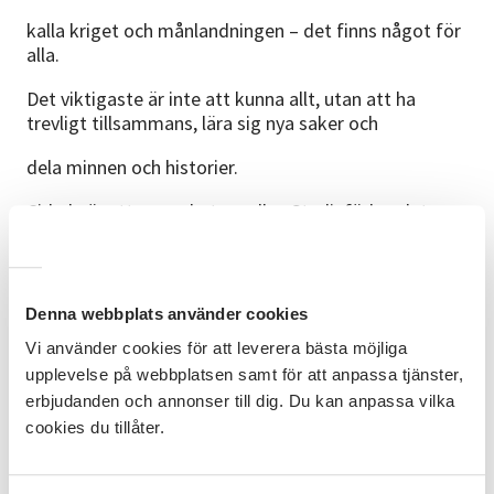
kalla kriget och månlandningen – det finns något för
alla.
Det viktigaste är inte att kunna allt, utan att ha
trevligt tillsammans, lära sig nya saker och
dela minnen och historier.
Cirkeln är ett samarbeta mellan Studieförbundet
Vuxenskolan och SOK Aneby.
Bra att veta
Denna webbplats använder cookies
Man anmäler sig individuellt och lagen bildas på plats.
Vi använder cookies för att leverera bästa möjliga
Cirkeln är kostnadsfri
upplevelse på webbplatsen samt för att anpassa tjänster,
erbjudanden och annonser till dig. Du kan anpassa vilka
Vi bjuder på fika
cookies du tillåter.
Ledare
Ola Gustafsson