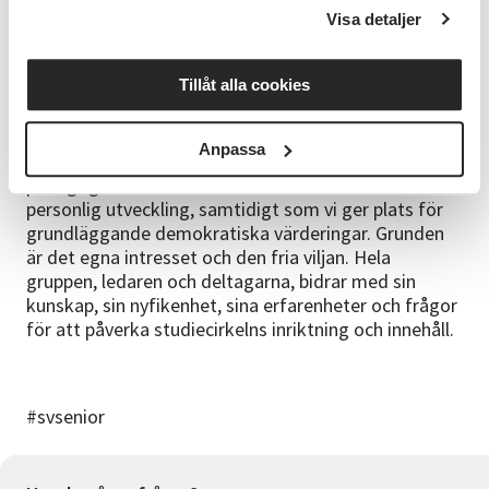
Visa detaljer
Frågor
Telefon 0380-57 56 02 | E-post veronica.aberg@sv.se
Tillåt alla cookies
Anpassa
SV:s kurser och verksamhet utgår ifrån studiecirkelns
pedagogik. I studiecirkeln förenas lärande och
personlig utveckling, samtidigt som vi ger plats för
grundläggande demokratiska värderingar. Grunden
är det egna intresset och den fria viljan. Hela
gruppen, ledaren och deltagarna, bidrar med sin
kunskap, sin nyfikenhet, sina erfarenheter och frågor
för att påverka studiecirkelns inriktning och innehåll.
#svsenior