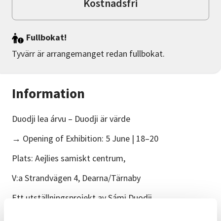
Kostnadsfri
Fullbokat!
Tyvärr är arrangemanget redan fullbokat.
Information
Duodji lea árvu – Duodji är värde
→ Opening of Exhibition: 5 June | 18–20
Plats: Aejlies samiskt centrum,
V:a Strandvägen 4, Dearna/Tärnaby
Ett utställningsprojekt av Sámi Duodji
Sameslöjdstiftelsen.