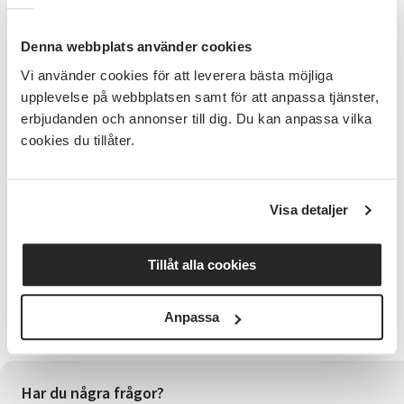
Duodji är mer än form, funktion och tradition. Det är
ett uttryck för identitet, kunskap och förankring. Ett
Denna webbplats använder cookies
sätt att förstå världen, att leva i relation till naturen,
till andra och till sig själv.
Vi använder cookies för att leverera bästa möjliga
upplevelse på webbplatsen samt för att anpassa tjänster,
^^^^^^^^^^^^^^^^^^
erbjudanden och annonser till dig. Du kan anpassa vilka
cookies du tillåter.
Buerie båeteme! Buerestbåhtieme!
Burist båhtem! Buorisboahtem!
Visa detaljer
Bures boahtin! Välkommen! Welcome!
^^^^^^^^^^^^^^^^^^
Tillåt alla cookies
Vernissage och utställning genomförs inom Aejlies
och SV Vuxenskolans kulturarvsprojekt med stöd av
Anpassa
Postkodlotteriets stiftelse.
Har du några frågor?