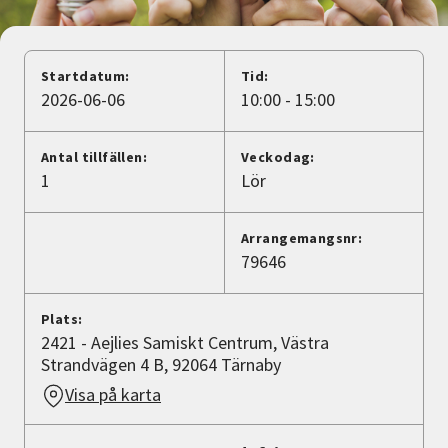
Nyheter
Avdelningar
Startdatum:
Tid:
2026-06-06
10:00 - 15:00
Lyssna
Antal tillfällen:
Veckodag:
1
Lör
Arrangemangsnr:
79646
Plats:
2421 - Aejlies Samiskt Centrum, Västra
Strandvägen 4 B, 92064 Tärnaby
Visa på karta