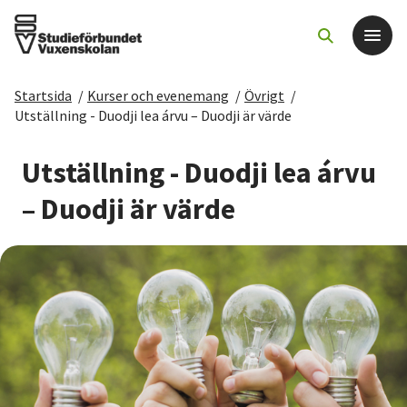
Startsida
/
Kurser och evenemang
/
Övrigt
/
Det här gör vi
Utställning - Duodji lea árvu – Duodji är värde
För dig som
Utställning - Duodji lea árvu
– Duodji är värde
Sök kurser och evenemang
Om SV
Starta studiecirkel
Cirkelledare