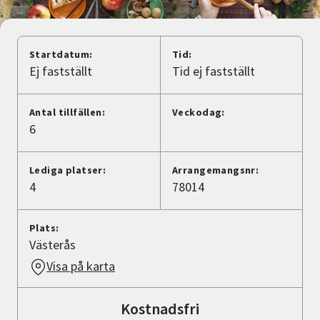
Nyheter
Avdelningar
Startdatum:
Tid:
Ej fastställt
Tid ej fastställt
Lyssna
Antal tillfällen:
Veckodag:
6
Lediga platser:
Arrangemangsnr:
4
78014
Plats:
Västerås
Visa på karta
Kostnadsfri