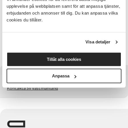
är husmanskost, internationella kök, vegetarisk mat,
upplevelse på webbplatsen samt för att anpassa tjänster,
bakning eller något helt eget. Du trivs med att leda
erbjudanden och annonser till dig. Du kan anpassa vilka
grupper, skapa gemenskap och anpassa innehållet
cookies du tillåter.
efter deltagarnas intressen.
Hos oss får du möjlighet att forma din egen
studiecirkel utifrån vad du kan och brinner för.
Visa detaljer
Låter det intressant? Hör av dig till oss!
Tillåt alla cookies
Har du några frågor?
Anpassa
Kontakta SV Västmanland