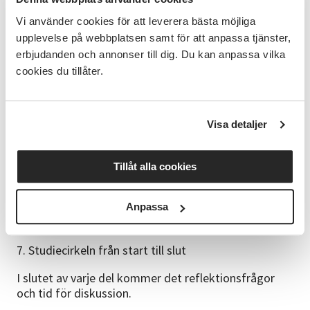
din dator eller surfplatta.
Vi använder cookies för att leverera bästa möjliga
Välkommen att anmäla dig till cirkelledarutbildning
upplevelse på webbplatsen samt för att anpassa tjänster,
erbjudanden och annonser till dig. Du kan anpassa vilka
Innehåll
cookies du tillåter.
1. Välkommen, presentation och film
2. Om folkbildning: historia och roll i demokratin
Visa detaljer
3. Om Studieförbundet Vuxenskolan
4. Pedagogik och lärande
Tillåt alla cookies
5. Cirkelledaren, gruppen och gruppdynamik
Anpassa
6. Tillgänglighet
7. Studiecirkeln från start till slut
I slutet av varje del kommer det reflektionsfrågor
och tid för diskussion.