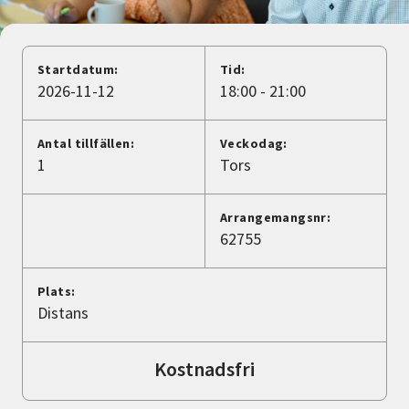
Nyheter
Avdelningar
Startdatum:
Tid:
2026-11-12
18:00 - 21:00
Lyssna
Antal tillfällen:
Veckodag:
1
Tors
Arrangemangsnr:
62755
Plats:
Distans
Kostnadsfri