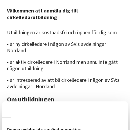
Välkommen att anmäla dig till
cirkelledarutbildning
Utbildningen är kostnadsfri och öppen för dig som
• är ny cirkelledare i någon av SV:s avdelningar i
Norrland
• är aktiv cirkelledare i Norrland men ännu inte gått
någon utbildning
• är intresserad av att bli cirkelledare i någon av SV:s
avdelningar i Norrland
Om utbildningen
Vi träffas vid ett tillfälle i tre timmar. Du behöver inte
förbereda dig på något särskilt sätt.
Utbildningen sker på distans och du deltar digitalt via
Denna webbplats använder cookies