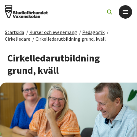
Startsida
/
Kurser och evenemang
/
Pedagogik
/
Det här gör vi
Cirkelledare
/
Cirkelledarutbildning grund, kväll
För dig som
Cirkelledarutbildning
grund, kväll
Sök kurser och evenemang
Om SV
Starta studiecirkel
Cirkelledare