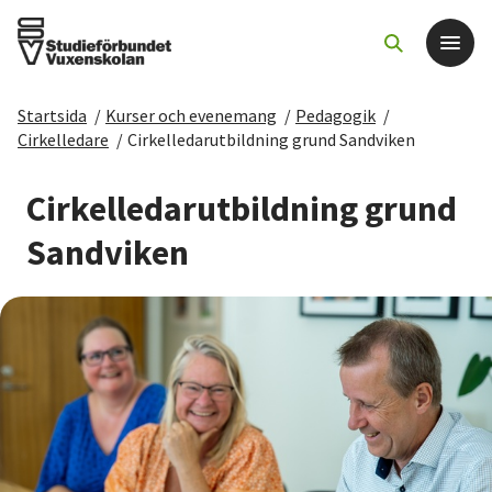
Startsida
/
Kurser och evenemang
/
Pedagogik
/
Det här gör vi
Cirkelledare
/
Cirkelledarutbildning grund Sandviken
För dig som
Cirkelledarutbildning grund
Sandviken
Sök kurser och evenemang
Om SV
Starta studiecirkel
Cirkelledare