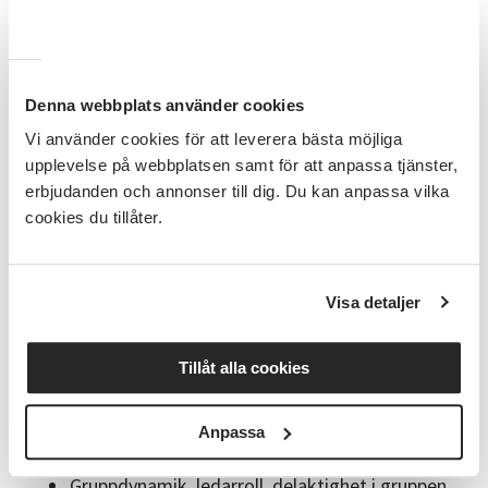
• är ny cirkelledare i SV Gävleborg
• är aktiv cirkelledare men ännu inte gått någon
utbildning
Denna webbplats använder cookies
• är intresserad av att bli cirkelledare i SV Gävleborg.
Vi använder cookies för att leverera bästa möjliga
Förkunskaper:
upplevelse på webbplatsen samt för att anpassa tjänster,
erbjudanden och annonser till dig. Du kan anpassa vilka
Inga förkunskaper krävs, men du ska helst ha
cookies du tillåter.
genomgått en introduktion tillsammans med den
verksamhetsutvecklare som ansvarar för dina
studiecirklar.
Visa detaljer
Upplägg:
Folkbildning och folkbildningens historia samt
Tillåt alla cookies
vårt folkbildningsuppdrag
SVs värdegrund, vision och verksamhet
Anpassa
Cirkelns pedagogik, planering och upplägg samt
digitala studiecirklar
Gruppdynamik, ledarroll, delaktighet i gruppen