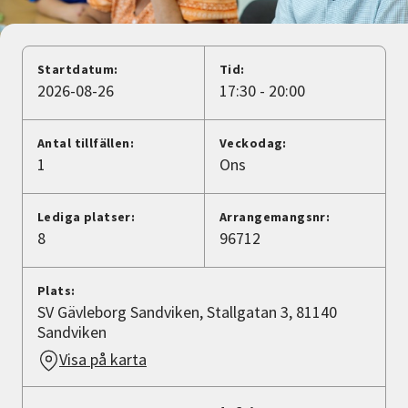
Nyheter
Avdelningar
Startdatum:
Tid:
2026-08-26
17:30 - 20:00
Lyssna
Antal tillfällen:
Veckodag:
1
Ons
Lediga platser:
Arrangemangsnr:
8
96712
Plats:
SV Gävleborg Sandviken, Stallgatan 3, 81140
Sandviken
Visa på karta