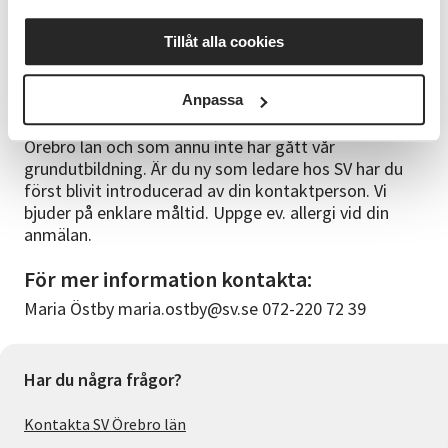
Du anmäler dig senast den 20 augusti via hemsida,
via telefon 019-611 94 80 eller e-post
Tillåt alla cookies
orebrolan@sv.se.
Bra att veta
Anpassa
Utbildningen vänder sig till dig som är ledare hos SV
Örebro län och som ännu inte har gått vår
grundutbildning. Är du ny som ledare hos SV har du
först blivit introducerad av din kontaktperson. Vi
bjuder på enklare måltid. Uppge ev. allergi vid din
anmälan.
För mer information kontakta:
Maria Östby maria.ostby@sv.se 072-220 72 39
Har du några frågor?
Kontakta SV Örebro län