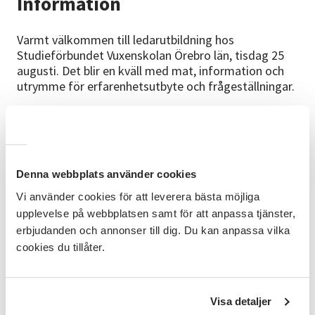
Information
Varmt välkommen till ledarutbildning hos
Studieförbundet Vuxenskolan Örebro län, tisdag 25
augusti. Det blir en kväll med mat, information och
utrymme för erfarenhetsutbyte och frågeställningar.
Upplägg
Vi inleder med en lättare måltid tillsammans och
kommer sedan att gå igenom folkbildning,
Studieförbundet Vuxenskolan, studiecirkel som
Denna webbplats använder cookies
arbetsform, rollen som cirkelledare och e-tjänsten.
Vi använder cookies för att leverera bästa möjliga
Det blir teori som varvas med gruppsamtal.
upplevelse på webbplatsen samt för att anpassa tjänster,
Utbildare
erbjudanden och annonser till dig. Du kan anpassa vilka
cookies du tillåter.
Maria Östby är cirkelledarutbildare och
verksamhetsutvecklare vid SV Örebro län.
Anmälan
Visa detaljer