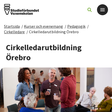
Startsida
/
Kurser och evenemang
/
Pedagogik
/
Det här gör vi
Cirkelledare
/
Cirkelledarutbildning Örebro
För dig som
Cirkelledarutbildning
Örebro
Sök kurser och evenemang
Om SV
Starta studiecirkel
Cirkelledare