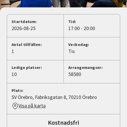
Nyheter
Avdelningar
Startdatum:
Tid:
2026-08-25
17:00 - 20:00
Lyssna
Antal tillfällen:
Veckodag:
1
Tis
Lediga platser:
Arrangemangsnr:
10
58580
Plats:
SV Örebro, Fabriksgatan 8, 70210 Örebro
Visa på karta
Kostnadsfri