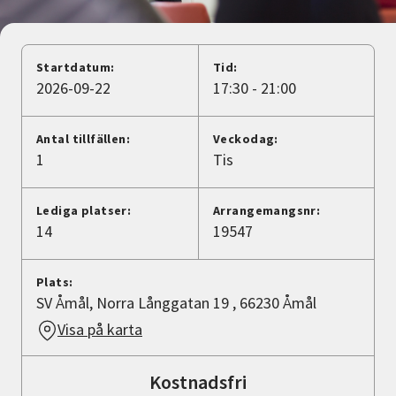
Nyheter
Avdelningar
Startdatum:
Tid:
2026-09-22
17:30 - 21:00
Lyssna
Antal tillfällen:
Veckodag:
1
Tis
Lediga platser:
Arrangemangsnr:
14
19547
Plats:
SV Åmål, Norra Långgatan 19 , 66230 Åmål
Visa på karta
Kostnadsfri