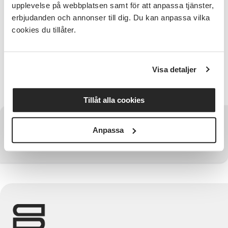
upplevelse på webbplatsen samt för att anpassa tjänster,
erbjudanden och annonser till dig. Du kan anpassa vilka
Utbildningen är kostnadsfri för ledare hos SV. Vi
cookies du tillåter.
bjuder på fika. Ange specialkost/matallergi vid
anmälan under Frivilligt fält.
Anmälan senast 15 september.
Visa detaljer
Ladda ner inbjudan här.
Tillåt alla cookies
Har du några frågor?
Anpassa
Kontakta SV Regionförbund Västra Götaland