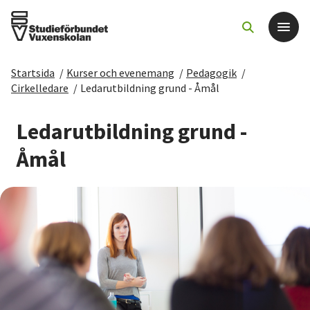
Startsida
/
Kurser och evenemang
/
Pedagogik
/
Det här gör vi
Cirkelledare
/
Ledarutbildning grund - Åmål
För dig som
Ledarutbildning grund -
Åmål
Sök kurser och evenemang
Om SV
Starta studiecirkel
Cirkelledare