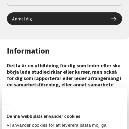
Anmäl dig
Information
Detta är en utbildning för dig som leder eller ska
börja leda studiecirklar eller kurser, men också
för dig som rapporterar eller leder arrangemang i
en samarbetsförening, eller annat samarbete
med Studieförbundet Vuxenskolan (SV).
Du lär dig om SV, folkbildning och hur du agerar som
ledare. Du utvecklar ditt ledarskap och får konkreta
och användbara metoder till din studiecirkel eller
Denna webbplats använder cookies
arrangemang. Teori varvas med reflektioner och
Vi använder cookies för att leverera bästa möjliga
samtal tillsammans i gruppen.