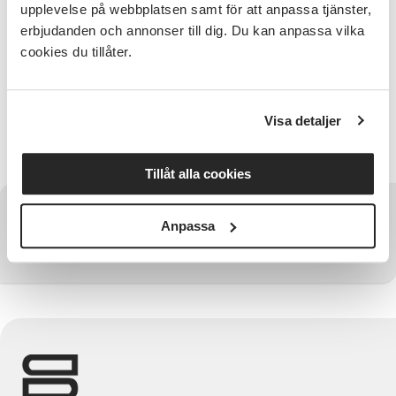
upplevelse på webbplatsen samt för att anpassa tjänster,
erbjudanden och annonser till dig. Du kan anpassa vilka
Utbildningen är kostnadsfri för ledare hos SV. Vi
cookies du tillåter.
bjuder på fika. Ange specialkost/matallergi vid
anmälan under Frivilligt fält.
Anmälan senast 8 oktober.
Visa detaljer
Ladda ner inbjudan här.
Tillåt alla cookies
Har du några frågor?
Anpassa
Kontakta SV Regionförbund Västra Götaland