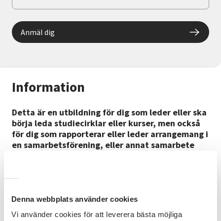
Anmäl dig
Information
Detta är en utbildning för dig som leder eller ska
börja leda studiecirklar eller kurser, men också
för dig som rapporterar eller leder arrangemang i
en samarbetsförening, eller annat samarbete
med Studieförbundet Vuxenskolan (SV).
Du lär dig om SV, folkbildning och hur du agerar som
ledare. Du utvecklar ditt ledarskap och får konkreta
och användbara metoder till din studiecirkel eller
Denna webbplats använder cookies
arrangemang. Teori varvas med reflektioner och
Vi använder cookies för att leverera bästa möjliga
samtal tillsammans i gruppen.