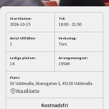
Nyheter
Avdelningar
Startdatum:
Tid:
2026-10-15
18:00 - 21:00
Lyssna
Antal tillfällen:
Veckodag:
1
Tors
Lediga platser:
Arrangemangsnr:
14
19549
Plats:
SV Uddevalla, Skansgatan 3, 45150 Uddevalla
Visa på karta
Kostnadsfri