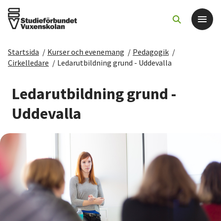
Startsida
/
Kurser och evenemang
/
Pedagogik
/
Det här gör vi
Cirkelledare
/
Ledarutbildning grund - Uddevalla
För dig som
Ledarutbildning grund -
Uddevalla
Sök kurser och evenemang
Om SV
Starta studiecirkel
Cirkelledare