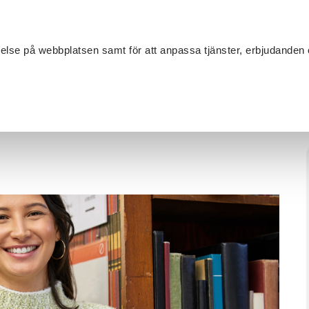
Sök
velse på webbplatsen samt för att anpassa tjänster, erbjudanden 
Om SV
Sta
MANG
relser