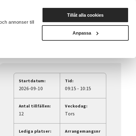
Lyssna
Tillåt alla cookies
och annonser till
rta studiecirkel
Cirkelledare
Nyheter
Avdelningar
Anpassa
Startdatum:
Tid:
2026-09-10
09:15 - 10:15
Antal tillfällen:
Veckodag:
12
Tors
Lediga platser:
Arrangemangsnr