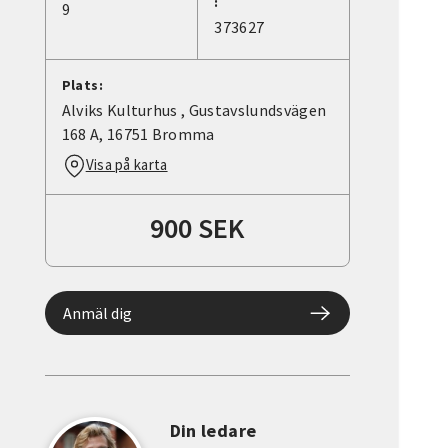
:
9
373627
Plats:
Alviks Kulturhus , Gustavslundsvägen
168 A, 16751 Bromma
Visa på karta
900 SEK
Anmäl dig
Din ledare