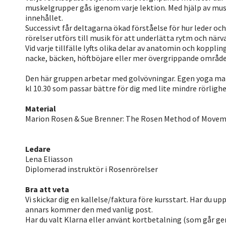
muskelgrupper gås igenom varje lektion. Med hjälp av musi
innehållet.
Successivt får deltagarna ökad förståelse för hur leder o
rörelser utförs till musik för att underlätta rytm och närv
Vid varje tillfälle lyfts olika delar av anatomin och koppli
nacke, bäcken, höftböjare eller mer övergrippande område
Den här gruppen arbetar med golvövningar. Egen yoga mat
kl 10.30 som passar bättre för dig med lite mindre rörlighe
Material
Marion Rosen & Sue Brenner: The Rosen Method of Moveme
Ledare
Lena Eliasson
Diplomerad instruktör i Rosenrörelser
Bra att veta
Vi skickar dig en kallelse/faktura före kursstart. Har du u
annars kommer den med vanlig post.
Har du valt Klarna eller använt kortbetalning (som går g