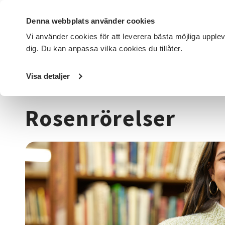
Denna webbplats använder cookies
Vi använder cookies för att leverera bästa möjliga upple
dig. Du kan anpassa vilka cookies du tillåter.
DET HÄR GÖR VI
FÖR DIG SOM
SÖK KURSER OCH EVENE
Visa detaljer
Startsida
/
Kurser och evenemang
/
Pedagogik
/
Rosenrö
Rosenrörelser