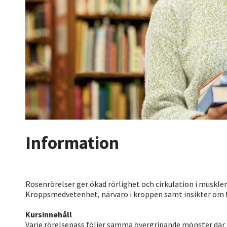
Information
Rosenrörelser ger ökad rörlighet och cirkulation i muskle
Kroppsmedvetenhet, närvaro i kroppen samt insikter om f
Kursinnehåll
Varje rörelsepass följer samma övergripande mönster där 