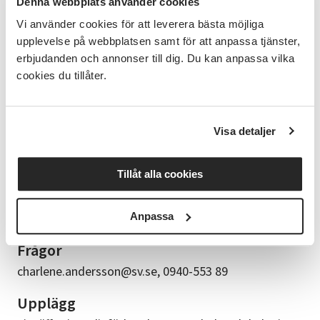
Denna webbplats använder cookies
behov – mat. Hur kan du/ni bidra till ökad lokal
Vi använder cookies för att leverera bästa möjliga
självförsörjning och stärkt beredskap kring
livsmedel? Här får ni både kunskap och inspiration att
upplevelse på webbplatsen samt för att anpassa tjänster,
omsätta i praktiken. Workshopen är inte bara
erbjudanden och annonser till dig. Du kan anpassa vilka
information – det är en möjlighet att börja agera. Ni
cookies du tillåter.
får chans att diskutera och testa konkreta övningar
tillsammans med andra. Ta steget och var en del av
lösningen.
Visa detaljer
Ledare
Caroline Ullman, Studieförbundet Vuxenskolan.
Tillåt alla cookies
Susanne Hjort, f d verksamhetsutvecklare på
Anpassa
Studieförbundet Vuxenskolan.
Frågor
charlene.andersson@sv.se, 0940-553 89
Upplägg