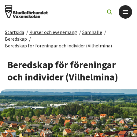
Startsida
/
Kurser och evenemang
/
Samhälle
/
Det här gör vi
Beredskap
/
Beredskap för föreningar och individer (Vilhelmina)
För dig som
Beredskap för föreningar
Sök kurser och evenemang
och individer (Vilhelmina)
Om SV
Starta studiecirkel
Cirkelledare