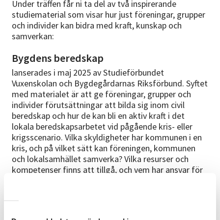
Under träffen får ni ta del av två inspirerande
studiematerial som visar hur just föreningar, grupper
och individer kan bidra med kraft, kunskap och
samverkan:
Bygdens beredskap
lanserades i maj 2025 av Studieförbundet
Vuxenskolan och Bygdegårdarnas Riksförbund. Syftet
med materialet är att ge föreningar, grupper och
indi­vider förutsättningar att bilda sig inom civil
beredskap och hur de kan bli en aktiv kraft i det
lokala beredskapsarbetet vid pågående kris- eller
krigsscenario. Vilka skyldigheter har kommunen i en
kris, och på vilket sätt kan föreningen, kommunen
och lokalsamhället samverka? Vilka resurser och
kompetenser finns att tillgå, och vem har ansvar för
vad om en kris uppstår?
Odla din beredskap
sätter fokus på en av våra mest grundläggande