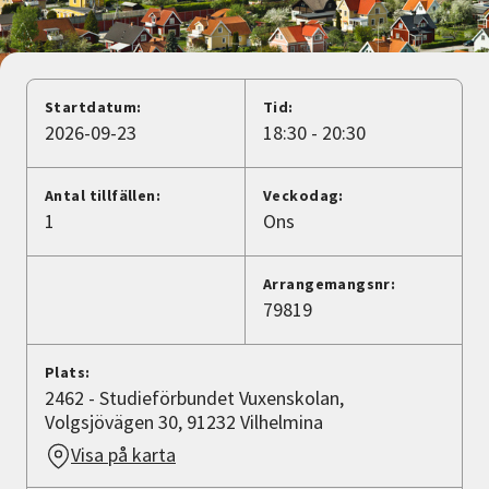
Nyheter
Avdelningar
Startdatum:
Tid:
2026-09-23
18:30 - 20:30
Lyssna
Antal tillfällen:
Veckodag:
1
Ons
Arrangemangsnr:
79819
Plats:
2462 - Studieförbundet Vuxenskolan,
Volgsjövägen 30, 91232 Vilhelmina
Visa på karta