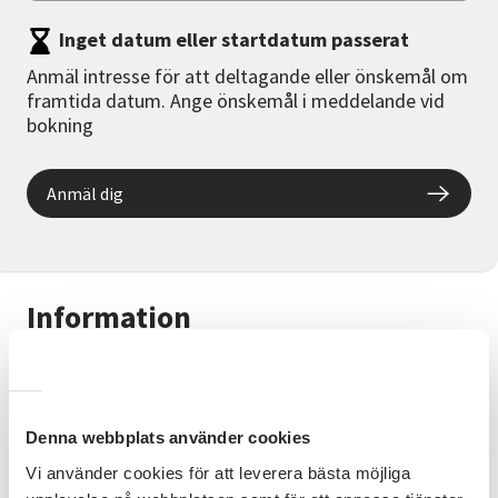
Inget datum eller startdatum passerat
Anmäl intresse för att deltagande eller önskemål om
framtida datum. Ange önskemål i meddelande vid
bokning
Anmäl dig
Information
Medlemmar i SPF Seniorerna Tuna/Säter
Intresseanmälan till beredskapscirkel.
Denna webbplats använder cookies
Vad kan vi göra själva? Vad gör vi när vatten och
avlopp drabbas?
Vi använder cookies för att leverera bästa möjliga
Vad skall vi tänka på när det gäller livsmedel? Vad ska