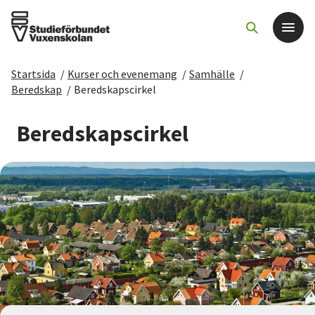
Startsida
/
Kurser och evenemang
/
Samhälle
/
Det här gör vi
Beredskap
/
Beredskapscirkel
För dig som
Beredskapscirkel
Sök kurser och evenemang
Om SV
Starta studiecirkel
Cirkelledare