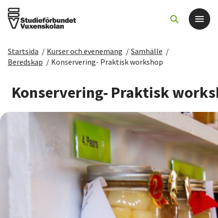
Startsida
/
Kurser och evenemang
/
Samhälle
/
Det här gör vi
Beredskap
/
Konservering- Praktisk workshop
För dig som
Konservering- Praktisk work
Sök kurser och evenemang
Om SV
Starta studiecirkel
Cirkelledare