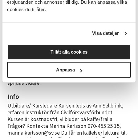
Fördjupning och diskussioner avslutar föreläsningen.
erbjudanden och annonser till dig. Du kan anpassa vilka
Målgrupp Den här träffen riktar sig till privatpersoner i
cookies du tillåter.
alla åldrar som vill känna sig tryggare och bättre
förberedda vid samhällsstörningar eller kriser. Du
kanske: Bor ensam eller med familj och vill veta hur
Visa detaljer
du klarar dig vid exempelvis strömavbrott eller
vattenbrist. Är nyfiken på hur du kan bygga upp ett
hemberedskapslager. Vill förstå hur kommunen
Tillåt alla cookies
arbetar med krisberedskap och vad du själv kan bidra
med. Har ett intresse för säkerhet, beredskap eller
hållbarhet. Är aktiv i en förening, grannsamverkan
Anpassa
eller annan lokal gemenskap där kunskapen kan
spridas vidare.
Info
Utbildare/ Kursledare Kursen leds av Ann Sellbrink,
erfaren instruktör från Civilförsvarsförbundet.
Kursen är kostnadsfri, vi bjuder på kaffe/fralla
Frågor? Kontakta Marina Karlsson 070-455 25 15,
marina.karlsson@sv.se Du får en kallelse/faktura till