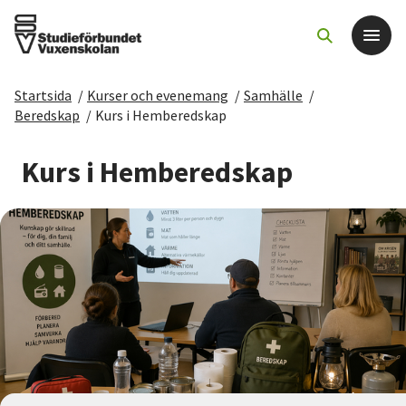
Startsida
/
Kurser och evenemang
/
Samhälle
/
Det här gör vi
Beredskap
/
Kurs i Hemberedskap
För dig som
Kurs i Hemberedskap
Sök kurser och evenemang
Om SV
Starta studiecirkel
Cirkelledare