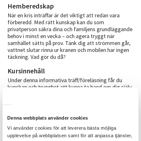
Hemberedskap
När en kris inträffar är det viktigt att redan vara
förberedd. Med rätt kunskap kan du som
privatperson säkra dina och familjens grundläggande
behov i minst en vecka – och agera tryggt när
samhället sätts på prov. Tänk dig att strömmen går,
vattnet slutar rinna ur kranen och mobilen har ingen
täckning. Vad gör du då?
Kursinnehåll
Under denna informativa träff/föreläsning får du
kunskap och trygghet att kunna ta hand om dig själv
och dina närmaste i minst en vecka – utan att vara
beroende av samhällets resurser. Du får konkreta tips
om hur du säkrar tillgång till mat, vatten, värme,
sömn och information i en krissituation. Målet är att
Denna webbplats använder cookies
du efter träffen har en stärkt förmåga att hantera
konsekvenserna av en kris och en ökad förståelse för
Vi använder cookies för att leverera bästa möjliga
hur kommunen arbetar med krisberedskap.
upplevelse på webbplatsen samt för att anpassa tjänster,