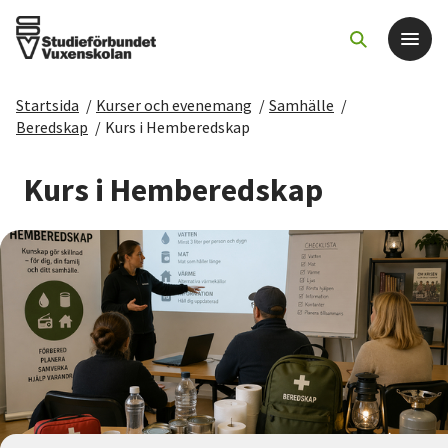
Startsida
/
Kurser och evenemang
/
Samhälle
/
Det här gör vi
Beredskap
/
Kurs i Hemberedskap
För dig som
Kurs i Hemberedskap
Sök kurser och evenemang
Om SV
Starta studiecirkel
Cirkelledare