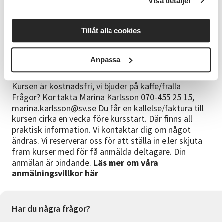
Visa detaljer
hållbarhet. Är aktiv i en förening, grannsamverkan
eller annan lokal gemenskap där kunskapen kan
spridas vidare.
Tillåt alla cookies
Info
Anpassa
Utbildare/ Kursledare Kursen leds av Ann Sellbrink,
erfaren instruktör från Civilförsvarsförbundet.
Kursen är kostnadsfri, vi bjuder på kaffe/fralla
Frågor? Kontakta Marina Karlsson 070-455 25 15,
marina.karlsson@sv.se Du får en kallelse/faktura till
kursen cirka en vecka före kursstart. Där finns all
praktisk information. Vi kontaktar dig om något
ändras. Vi reserverar oss för att ställa in eller skjuta
fram kurser med för få anmälda deltagare. Din
anmälan är bindande.
Läs mer om våra
anmälningsvillkor här
Har du några frågor?