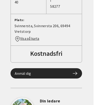
:
40
58277
Plats:
Svinnersta, Svinnersta 206, 69494
Vretstorp
Visa på karta
Kostnadsfri
Anmäl dig
Din ledare