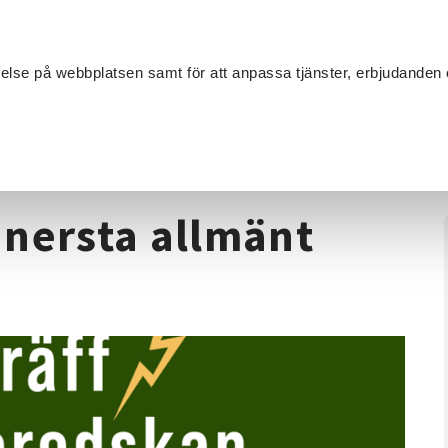
Sök
velse på webbplatsen samt för att anpassa tjänster, erbjudanden 
Om SV
Sta
MANG
kap i Svinnersta allmänt möte
nnersta allmänt