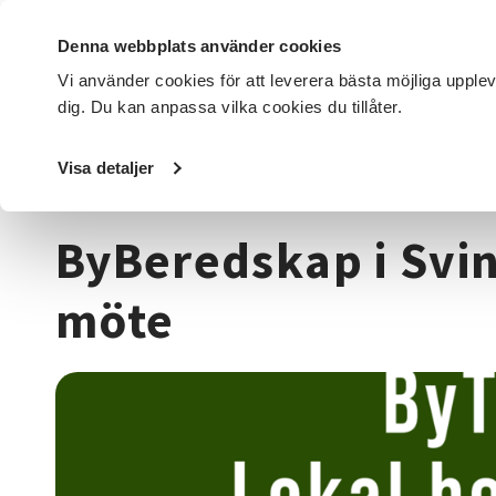
Denna webbplats använder cookies
Vi använder cookies för att leverera bästa möjliga upple
dig. Du kan anpassa vilka cookies du tillåter.
DET HÄR GÖR VI
FÖR DIG SOM
SÖK KURSER OCH EVENE
Visa detaljer
Startsida
/
Kurser och evenemang
/
Samhälle
/
ByBereds
ByBeredskap i Svi
möte