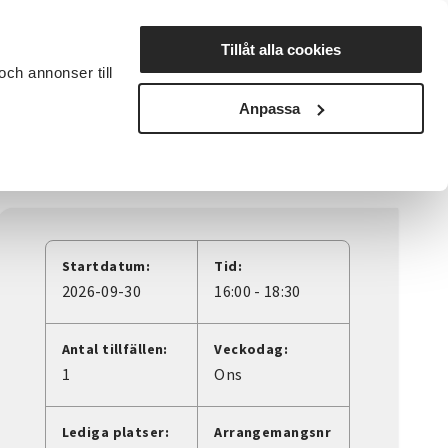
Lyssna
Tillåt alla cookies
och annonser till
rta studiecirkel
Cirkelledare
Nyheter
Avdelningar
Anpassa
Startdatum:
Tid:
2026-09-30
16:00 - 18:30
Antal tillfällen:
Veckodag:
1
Ons
Lediga platser:
Arrangemangsnr