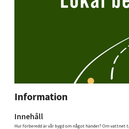
Information
Innehåll
Hur förberedd är vår bygd om något händer? Om vattnet t