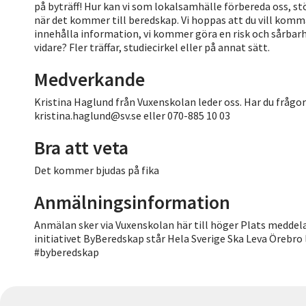
på byträff! Hur kan vi som lokalsamhälle förbereda oss, st
när det kommer till beredskap. Vi hoppas att du vill kom
innehålla information, vi kommer göra en risk och sårbarh
vidare? Fler träffar, studiecirkel eller på annat sätt.
Medverkande
Kristina Haglund från Vuxenskolan leder oss. Har du frågor 
kristina.haglund@sv.se eller 070-885 10 03
Bra att veta
Det kommer bjudas på fika
Anmälningsinformation
Anmälan sker via Vuxenskolan här till höger Plats meddel
initiativet ByBeredskap står Hela Sverige Ska Leva Örebro
#byberedskap