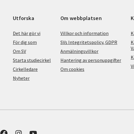
Utforska
Om webbplatsen
K
Det här gör vi
Villkor och information
K
För dig som
SVs Integritetspolicy, GDPR
K
V
Om SV
Anmälningsvillkor
K
Starta studiecirkel
Hantering av personuppgifter
V
Cirkelledare
Om cookies
Nyheter