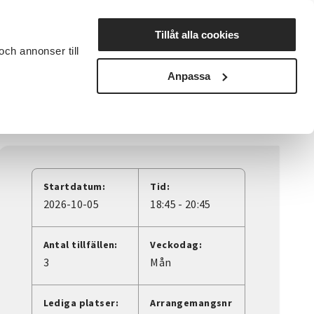
Lyssna
Tillåt alla cookies
och annonser till
rta studiecirkel
Cirkelledare
Nyheter
Avdelningar
Anpassa
 digitalt
Startdatum:
Tid:
2026-10-05
18:45 - 20:45
Antal tillfällen:
Veckodag:
3
Mån
Lediga platser:
Arrangemangsnr