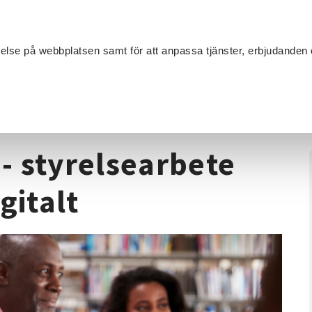
Sök
velse på webbplatsen samt för att anpassa tjänster, erbjudanden 
Om SV
Sta
MANG
sutveckling
/
Föreningsakademi - styrelsearbete fördjupning helt
- styrelsearbete
gitalt