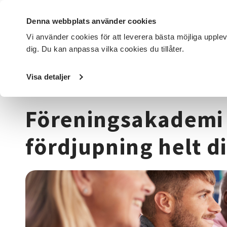
Denna webbplats använder cookies
Vi använder cookies för att leverera bästa möjliga upple
dig. Du kan anpassa vilka cookies du tillåter.
DET HÄR GÖR VI
FÖR DIG SOM
SÖK KURSER OCH EVENE
Visa detaljer
Startsida
/
Kurser och evenemang
/
Samhälle
/
Förening
Föreningsakademi 
fördjupning helt di