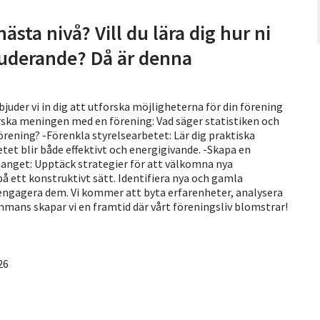
nästa nivå? Vill du lära dig hur ni
kluderande? Då är denna
bjuder vi in dig att utforska möjligheterna för din förening
rska meningen med en förening: Vad säger statistiken och
örening? -Förenkla styrelsearbetet: Lär dig praktiska
tet blir både effektivt och energigivande. -Skapa en
nget: Upptäck strategier för att välkomna nya
 ett konstruktivt sätt. Identifiera nya och gamla
engagera dem. Vi kommer att byta erfarenheter, analysera
mmans skapar vi en framtid där vårt föreningsliv blomstrar!
26