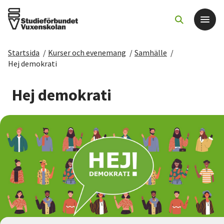
Startsida
/
Kurser och evenemang
/
Samhälle
/
Det här gör vi
Hej demokrati
För dig som
Hej demokrati
Sök kurser och evenemang
Om SV
Starta studiecirkel
Cirkelledare