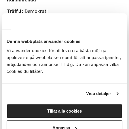
Träff 1:
Demokrati
Vi pratar om vad demokrati betyder för dig. Vad vet
du och vilka erfarenheter har du?
Träff 2:
Demokrati i vardagen
Denna webbplats använder cookies
Vi använder cookies för att leverera bästa möjliga
Hur är det att leva i en demokrati? Vilka rättigheter
upplevelse på webbplatsen samt för att anpassa tjänster,
och skyldigheter har du?
erbjudanden och annonser till dig. Du kan anpassa vilka
Träff 3:
Påverka
cookies du tillåter.
Hur kan du påverka i en demokrati? Vi pratar om olika
sätt att påverka i din vardag.
Visa detaljer
Träff 4:
Information
Vi pratar om information och källkritik i en
Tillåt alla cookies
demokrati. Hur tar du del av information?
Anpassa
Träff 5:
Myndigheter