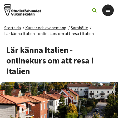
Startsida
/
Kurser och evenemang
/
Samhälle
/
Det här gör vi
Lär känna Italien - onlinekurs om att resa i Italien
För dig som
Lär känna Italien -
onlinekurs om att resa i
Sök kurser och evenemang
Italien
Om SV
Starta studiecirkel
Cirkelledare