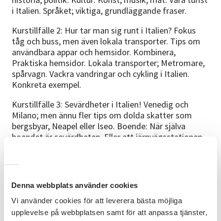
i Italien. Språket; viktiga, grundläggande fraser.
Kurstillfälle 2: Hur tar man sig runt i Italien? Fokus
tåg och buss, men även lokala transporter. Tips om
användbara appar och hemsidor. Kombinera,
Praktiska hemsidor. Lokala transporter; Metromare,
spårvagn. Vackra vandringar och cykling i Italien.
Konkreta exempel.
Kurstillfälle 3: Sevärdheter i Italien! Venedig och
Milano; men ännu fler tips om dolda skatter som
bergsbyar, Neapel eller Iseo. Boende: När själva
boendet är sevärdheten. Eller att järnvägsstationen
är värt ett besök. Tips på resrutter från norr till
söder, öst och väst.
Förkunskaper
Denna webbplats använder cookies
Inga förkunskaper krävs men för att delta i kursen
Vi använder cookies för att leverera bästa möjliga
behöver du tillgång till en digital enhet (dator eller
upplevelse på webbplatsen samt för att anpassa tjänster,
mobiltelefon) där du kan koppla upp dig via länk till