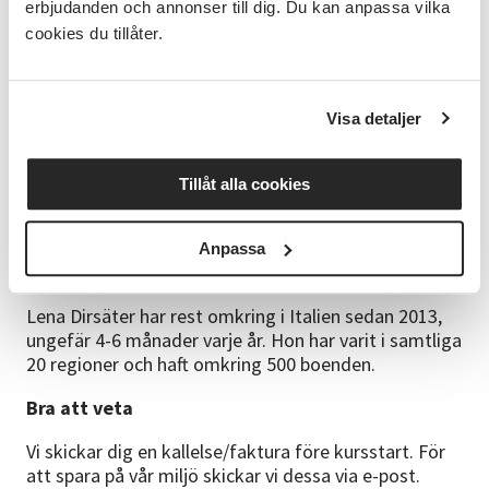
erbjudanden och annonser till dig. Du kan anpassa vilka
plattformen Teams. Vidare instruktioner skickas ut
cookies du tillåter.
inför kursstarten. Alternativt kan du delta digitalt
tillsammans med andra, i Vuxenskolans lokal i
Mölnlycke. Skriv i så fall detta i meddelanderutan vid
anmälan.
Visa detaljer
Plats
Tillåt alla cookies
Kursen ges på distans. Möjlighet finns att delta i
Vuxenskolans lokal på Bruksgatan 17 i Mölnlycke.
Anpassa
Ledaren
Lena Dirsäter har rest omkring i Italien sedan 2013,
ungefär 4-6 månader varje år. Hon har varit i samtliga
20 regioner och haft omkring 500 boenden.
Bra att veta
Vi skickar dig en kallelse/faktura före kursstart. För
att spara på vår miljö skickar vi dessa via e-post.