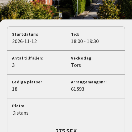
Nyheter
Avdelningar
Startdatum:
Tid:
2026-11-12
18:00 - 19:30
Lyssna
Antal tillfällen:
Veckodag:
3
Tors
Lediga platser:
Arrangemangsnr:
18
61593
Plats:
Distans
275 SEK