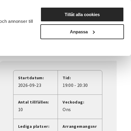
Lyssna
Tillåt alla cookies
och annonser till
rta studiecirkel
Cirkelledare
Nyheter
Avdelningar
Anpassa
Startdatum:
Tid:
2026-09-23
19:00 - 20:30
Antal tillfällen:
Veckodag:
10
Ons
Lediga platser:
Arrangemangsnr