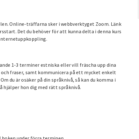
fällen. Online-träffarna sker i webbverktyget Zoom. Länk
sstart. Det du behöver för att kunna delta i denna kurs
 internetuppkoppling.
ande 1-3 terminer estniska eller vill fräscha upp dina
d och fraser, samt kommunicera på ett mycket enkelt
 Om du är osäker på din språknivå, så kan du komma i
å hjälper hon dig med rätt språknivå.
d boken under förra terminen.