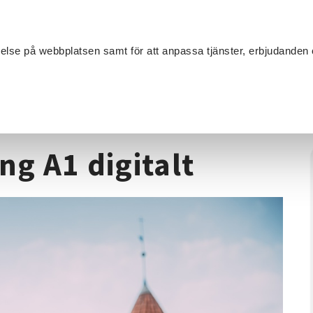
Sök
velse på webbplatsen samt för att anpassa tjänster, erbjudanden 
Om SV
Sta
MANG
tsättning A1 digitalt
ng A1 digitalt