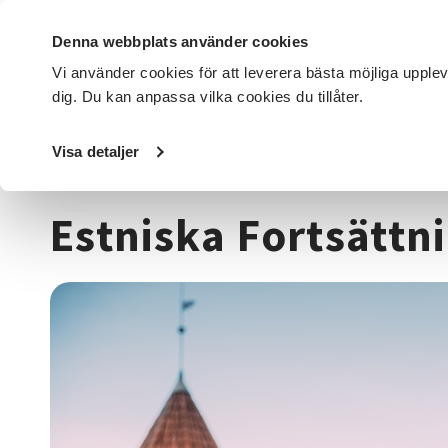
Denna webbplats använder cookies
Vi använder cookies för att leverera bästa möjliga upple
dig. Du kan anpassa vilka cookies du tillåter.
DET HÄR GÖR VI
FÖR DIG SOM
SÖK KURSER OCH EVENE
Visa detaljer
Startsida
/
Kurser och evenemang
/
Språk
/
Estniska For
Estniska Fortsättni