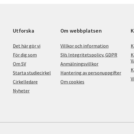
Utforska
Om webbplatsen
K
Det här gör vi
Villkor och information
K
För dig som
SVs Integritetspolicy, GDPR
K
V
Om SV
Anmälningsvillkor
K
Starta studiecirkel
Hantering av personuppgifter
V
Cirkelledare
Om cookies
Nyheter