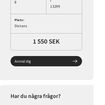
:
8
13299
Plats:
Distans
1 550 SEK
Anmäl dig
Har du några frågor?