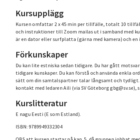
Kursupplägg
Kursen omfattar 2 x 45 min per tillfälle, totalt 10 till
och instruktioner till Zoom mailas ut i samband med kur
är en dator eller surfplatta (gärna med kamera) och en
Förkunskaper
Du kan lite estniska sedan tidigare. Du har gått motsvar
tidigare kunskaper. Du kan förstå och använda enkla or
sätt om din samtalspartner talar långsamt och tydligt.
kontakt med ledaren Aili (via SV Göteborg gbg@sv.se), s
Kurslitteratur
E nagu Eesti (E som Estland).
ISBN: 9789949332304
OBS att kursen startar på kap. 5, då gruppen jobbat me