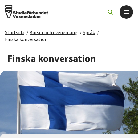
Startsida
/
Kurser och evenemang
/
Språk
/
Det här gör vi
Finska konversation
För dig som
Finska konversation
Sök kurser och evenemang
Om SV
Starta studiecirkel
Cirkelledare