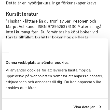
Detta är en nybörjarkurs, inga förkunskaper krävs.
Kurslitteratur
"Finskan - lättare än du tror" av Sari Pesonen och
Marjut Vehkanen ISBN 9789526374130 Material ingår
inte i kursavgiften. Du förväntas ha köpt boken vid
första tillfället. Du hittar boken hos de flesta
nätbokhandlare. Det händer att kurser måste ställas
in pga för få anmälda deltagare. Studieförbundet
Vuxenskolan ansvarar ej för inköpt bok till inställd
kurs.
Denna webbplats använder cookies
Kursledare
Vi använder cookies för att leverera bästa möjliga
upplevelse på webbplatsen samt för att anpassa tjänster,
Meddelas senare
erbjudanden och annonser till dig. Du kan anpassa vilka
Kurslokalen
cookies du tillåter.
Nationella minoriteters kulturhus, Redbergsskolan.
Närmaste hållplats är Redbergsplatsen. Lokalen är
tillgänglighetsanpassad.
Visa detaljer