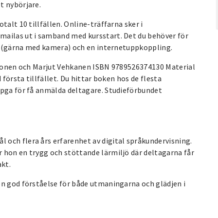
t nybörjare.
otalt 10 tillfällen. Online-träffarna sker i
mailas ut i samband med kursstart. Det du behöver för
ta (gärna med kamera) och en internetuppkoppling.
Pesonen och Marjut Vehkanen ISBN 9789526374130 Material
 första tillfället. Du hittar boken hos de flesta
 pga för få anmälda deltagare. Studieförbundet
.
och flera års erfarenhet av digital språkundervisning.
 hon en trygg och stöttande lärmiljö där deltagarna får
akt.
en god förståelse för både utmaningarna och glädjen i