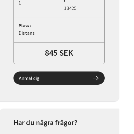
:
1
13425
Plats:
Distans
845 SEK
Anmäl dig
Har du några frågor?