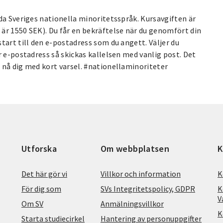
da Sveriges nationella minoritetsspråk. Kursavgiften är
är 1550 SEK). Du får en bekräftelse när du genomfört din
tart till den e-postadress som du angett. Väljer du
r e-postadress så skickas kallelsen med vanlig post. Det
 nå dig med kort varsel. #nationellaminoriteter
Utforska
Om webbplatsen
K
Det här gör vi
Villkor och information
K
För dig som
SVs Integritetspolicy, GDPR
K
V
Om SV
Anmälningsvillkor
K
Starta studiecirkel
Hantering av personuppgifter