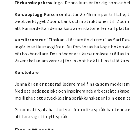
Förkunskapskrav
Inga. Denna kurs är för dig som är hel
Kursupplägg
Kursen omfattar 2 x 45 min per tillfälle, t
webbverktyget Zoom. Länk och instruktioner till Zoom 
att kunna delta i denna kurs är en dator eller surfplat
Kurslitteratur
"Finskan - lättare än du tror" av Sari 
ingår inte i kursavgiften. Du förväntas ha köpt boken vid
nätbokhandlare. Det händer att kurser måste ställas in
Vuxenskolan ansvarar ej för inköpt bok till inställd kurs
Kursledare
Jenna är en engagerad ledare med finska som modersmål 
Med ett pedagogiskt och inspirerande arbetssätt skapar
möjlighet att utveckla sina språkkunskaper i sin egen t
Genom att själv ha studerat fem olika språk har Jenna 
att lära sig ett nytt språk.