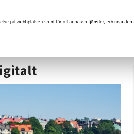
Sök
velse på webbplatsen samt för att anpassa tjänster, erbjudanden 
Om SV
Sta
MANG
are digitalt
gitalt