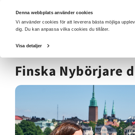
Denna webbplats använder cookies
Vi använder cookies för att leverera bästa möjliga upple
dig. Du kan anpassa vilka cookies du tillåter.
DET HÄR GÖR VI
FÖR DIG SOM
SÖK KURSER OCH EVENE
Visa detaljer
Startsida
/
Kurser och evenemang
/
Språk
/
Finska Nybörj
Finska Nybörjare di