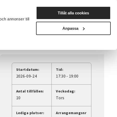
Lyssna
Tillåt alla cookies
och annonser till
rta studiecirkel
Cirkelledare
Nyheter
Avdelningar
Anpassa
Startdatum:
Tid:
2026-09-24
17:30 - 19:00
Antal tillfällen:
Veckodag:
10
Tors
Lediga platser:
Arrangemangsnr