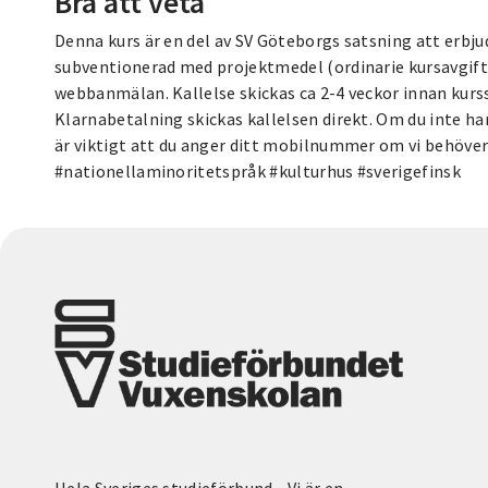
Bra att veta
Denna kurs är en del av SV Göteborgs satsning att erbju
subventionerad med projektmedel (ordinarie kursavgift 
webbanmälan. Kallelse skickas ca 2-4 veckor innan kurss
Klarnabetalning skickas kallelsen direkt. Om du inte ha
är viktigt att du anger ditt mobilnummer om vi behöver
#nationellaminoritetspråk #kulturhus #sverigefinsk
Hela Sveriges studieförbund - Vi är en