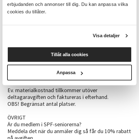
ett prova på den 29/ kl. 10.00 tillfälle där vi ser vilken
erbjudanden och annonser till dig. Du kan anpassa vilka
nivå du ligger på
cookies du tillåter.
GENOMFÖRANDE
Träffar sker varje vecka i SV Lidköpings lokaler
7gånger 2 lektionstimmar á 45 min
Visa detaljer
MATERIAL
Tillåt alla cookies
Idag används materialet Bon Viaggio 2 i gruppen
liksom annat "bredvid-material" vår ledare anser
lämpligt.
Anpassa
Det kan vara allt från sagoböcker till tidningsartiklar,
musik osv.
Ev. materialkostnad tillkommer utöver
deltagaravgiften och faktureras i efterhand.
OBS! Begränsat antal platser.
ÖVRIGT
Är du medlem i SPF-seniorerna?
Meddela det när du anmäler dig så får du 10% rabatt
på avgiften.