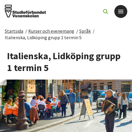
Startsida
/
Kurser och evenemang
/
Språk
/
Det här gör vi
Italienska, Lidköping grupp 1 termin 5
För dig som
Italienska, Lidköping grupp
1 termin 5
Sök kurser och evenemang
Om SV
Starta studiecirkel
Cirkelledare