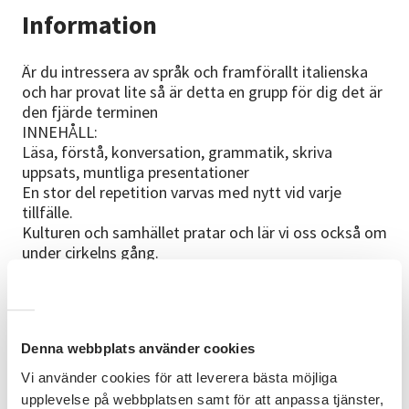
Information
Är du intressera av språk och framförallt italienska
och har provat lite så är detta en grupp för dig det är
den fjärde terminen
INNEHÅLL:
Läsa, förstå, konversation, grammatik, skriva
uppsats, muntliga presentationer
En stor del repetition varvas med nytt vid varje
tillfälle.
Kulturen och samhället pratar och lär vi oss också om
under cirkelns gång.
FÖRKUNSKAPER
Du har under några terminer deltagit i Italienska
språkkurser eller på annat sätt skaffat dig likvärdiga
Denna webbplats använder cookies
språkkunskaper. Nivån är "avancerad nybörjare".
Är du osäker på din kunskapsnivå är du varmt
Vi använder cookies för att leverera bästa möjliga
välkommen att prova vid ett tillfälle. Vi kommer ha
upplevelse på webbplatsen samt för att anpassa tjänster,