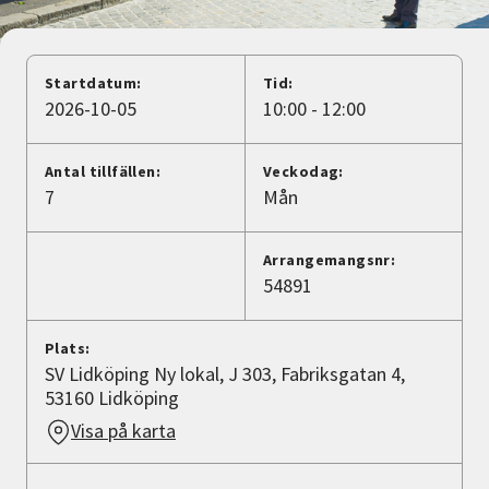
Nyheter
Avdelningar
Startdatum:
Tid:
2026-10-05
10:00 - 12:00
Lyssna
Antal tillfällen:
Veckodag:
7
Mån
Arrangemangsnr:
54891
Plats:
SV Lidköping Ny lokal, J 303, Fabriksgatan 4,
53160 Lidköping
Visa på karta