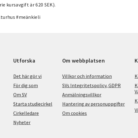
e kursavgift är 620 SEK).
lturhus #meänkieli
Utforska
Om webbplatsen
K
Det här gör vi
Villkor och information
K
För dig som
SVs Integritetspolicy, GDPR
K
V
Om SV
Anmälningsvillkor
K
Starta studiecirkel
Hantering av personuppgifter
V
Cirkelledare
Om cookies
Nyheter