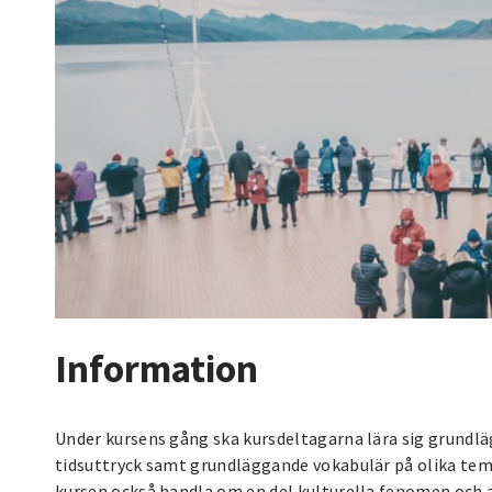
Information
Under kursens gång ska kursdeltagarna lära sig grund
tidsuttryck samt grundläggande vokabulär på olika tem
kursen också handla om en del kulturella fenomen och a