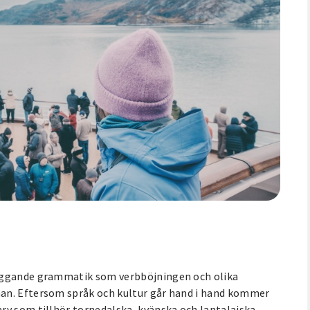
läggande grammatik som verbböjningen och olika
an. Eftersom språk och kultur går hand i hand kommer
rv som tillhör tornedalska, kvänska och lantalaiska