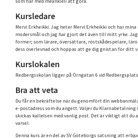
som har med meänkieli att göra.
Kursledare
Mervi Erkheikki. Jag heter Mervi Erkheikki och har mina 
modersmål och jag har gjort det även till mitt yrke. Jag
former; som lärare, översättare, röstskådespelare, lär
dess överlevnad och hoppas att ge dig gnistan för ditt v
Kurslokalen
Redbergsskolan ligger på Örngatan 6 vid Redbergsplatse
Bra att veta
Du får en bekräftelse när du genomfört din webbanmälan.
e-postadress som du angett. Väljer du Klarnabetalning s
skickas kallelsen med vanlig post. Det är viktigt att d
varsel.
Denna kurs är en del av SV Göteborgs satsning att erbju