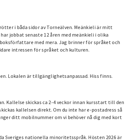
rötter i båda sidor av Torneälven. Meänkieli är mitt
 har jobbat senaste 12 åren med meänkieli i olika
oboksförfattare med mera. Jag brinner för språket och
idare intressen för språket och kulturen.
n. Lokalen är tillgänglighetsanpassad. Hiss finns.
 Kallelse skickas ca 2-4 veckor innan kursstart till den
kickas kallelsen direkt. Om du inte har e-postadress så
u anger ditt mobilnummer om vi behöver nå dig med kort
da Sveriges nationella minoritetsspråk. Hösten 2026 är