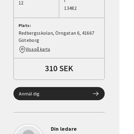
:
12
13482
Plats:
Redbergsskolan, Örngatan 6, 41667
Göteborg
Visa på karta
310 SEK
Anmäl dig
Din ledare