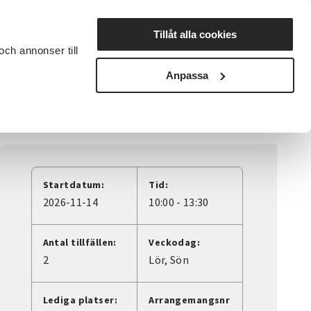
Lyssna
Tillåt alla cookies
och annonser till
rta studiecirkel
Cirkelledare
Nyheter
Avdelningar
Anpassa
Startdatum:
Tid:
2026-11-14
10:00 - 13:30
Antal tillfällen:
Veckodag:
2
Lör
Sön
Lediga platser:
Arrangemangsnr