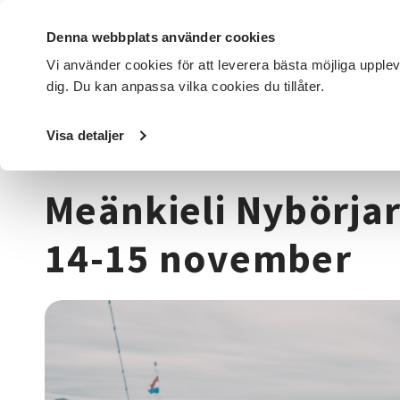
Denna webbplats använder cookies
Vi använder cookies för att leverera bästa möjliga upple
dig. Du kan anpassa vilka cookies du tillåter.
DET HÄR GÖR VI
FÖR DIG SOM
SÖK KURSER OCH EVENE
Visa detaljer
Startsida
/
Kurser och evenemang
/
Språk
/
Meänkieli Ny
Meänkieli Nybörjar
14-15 november