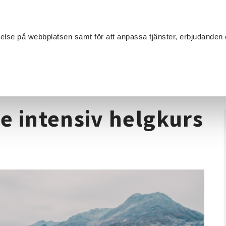
Sök
velse på webbplatsen samt för att anpassa tjänster, erbjudanden 
Om SV
Sta
MANG
börjare intensiv helgkurs 14-15 november
e intensiv helgkurs