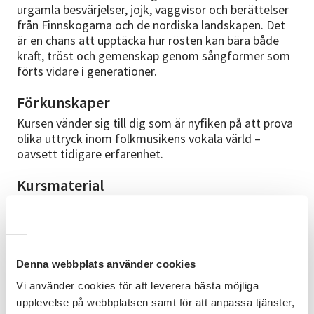
urgamla besvärjelser, jojk, vaggvisor och berättelser
från Finnskogarna och de nordiska landskapen. Det
är en chans att upptäcka hur rösten kan bära både
kraft, tröst och gemenskap genom sångformer som
förts vidare i generationer.
Förkunskaper
Kursen vänder sig till dig som är nyfiken på att prova
olika uttryck inom folkmusikens vokala värld –
oavsett tidigare erfarenhet.
Kursmaterial
Allt material ingår och finns på plats.
Kursledare
Anna Fält är född, uppvuxen och utbildad i Finland
Denna webbplats använder cookies
och har bott och arbetat i Sverige sedan 2012. Hon är
Vi använder cookies för att leverera bästa möjliga
examinerad inom pop/jazz-musik,
folksångspedagogik och har en master i nordisk
upplevelse på webbplatsen samt för att anpassa tjänster,