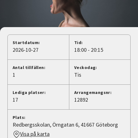
Nyheter
Avdelningar
Startdatum:
Tid:
Lyssna
2026-10-27
18:00 - 20:15
Antal tillfällen:
Veckodag:
1
Tis
Lediga platser:
Arrangemangsnr:
17
12892
Plats:
Redbergsskolan, Örngatan 6, 41667 Göteborg
Visa på karta