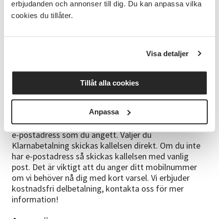
folkmusik från Kungliga Musikhögskolan i
erbjudanden och annonser till dig. Du kan anpassa vilka
Stockholm. Som soloartist verkar hon både
cookies du tillåter.
internationellt och hemma i Norden. Hennes arbete
förenar tradition, nyskapande och en djup respekt för
röstens möjligheter. Mer information:
Visa detaljer
www.annafalt.com
Bra att veta
Tillåt alla cookies
Du får en bekräftelse när du genomfört din
webbanmälan.
Anpassa
Kallelse skickas ca 2-4 veckor innan kursstart till den
e-postadress som du angett. Väljer du
Klarnabetalning skickas kallelsen direkt. Om du inte
har e-postadress så skickas kallelsen med vanlig
post. Det är viktigt att du anger ditt mobilnummer
om vi behöver nå dig med kort varsel. Vi erbjuder
kostnadsfri delbetalning, kontakta oss för mer
information!