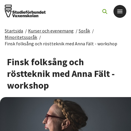
Startsida
/
Kurser och evenemang
/
Språk
/
Det här gör vi
Minoritetsspråk
/
Finsk folksång och röstteknik med Anna Fält - workshop
För dig som
Finsk folksång och
Sök kurser och evenemang
röstteknik med Anna Fält -
workshop
Om SV
Starta studiecirkel
Cirkelledare