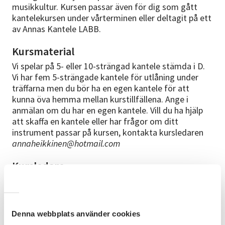
musikkultur. Kursen passar även för dig som gått
kantelekursen under vårterminen eller deltagit på ett
av Annas Kantele LABB.
Kursmaterial
Vi spelar på 5- eller 10-strängad kantele stämda i D.
Vi har fem 5-strängade kantele för utlåning under
träffarna men du bör ha en egen kantele för att
kunna öva hemma mellan kurstillfällena. Ange i
anmälan om du har en egen kantele. Vill du ha hjälp
att skaffa en kantele eller har frågor om ditt
instrument passar på kursen, kontakta kursledaren
annaheikkinen@hotmail.com
Kursledare
Anna är frilansande sverigefinsk sångerska, artist och
scenkonstnär. Uppvuxen i Bohuslän med svensk
mamma och finsk pappa. Utbildad musiklärare och
sångpedagog vid Musikhögskolan Ingesund,
Denna webbplats använder cookies
Högskolan för Scen och Musik i Göteborg och i Roy