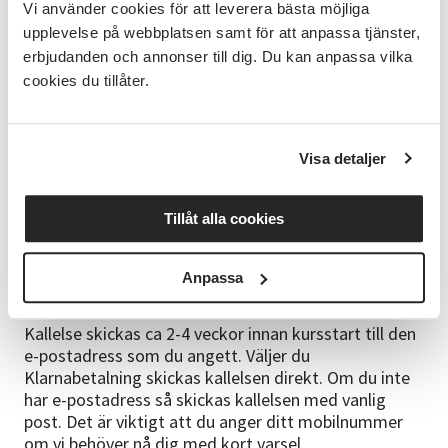
Vi använder cookies för att leverera bästa möjliga
Hart Center Voicework i Frankrike. De senaste åren
upplevelse på webbplatsen samt för att anpassa tjänster,
har Annas intresse för kantelens uråldriga musik
erbjudanden och annonser till dig. Du kan anpassa vilka
väckts. Hon har gått kurser för Arja Kastinen i Finland
cookies du tillåter.
och skapat en musikföreställning - Den röda
kantelen. Anna förenar gärna röstimprovisation med
kantelespel, där ledordet är hämtat från de gamla
kantelespelarna i Karelen. "
Soittaa omaa mahtia
" /
Visa detaljer
"
Att spela sin egen kraft
".
Tryck här för att läsa mer
om Anna på hennes hemsida
.
Tillåt alla cookies
Bra att veta
Du får en bekräftelse när du genomfört din
Anpassa
webbanmälan.
Kallelse skickas ca 2-4 veckor innan kursstart till den
e-postadress som du angett. Väljer du
Klarnabetalning skickas kallelsen direkt. Om du inte
har e-postadress så skickas kallelsen med vanlig
post. Det är viktigt att du anger ditt mobilnummer
om vi behöver nå dig med kort varsel.