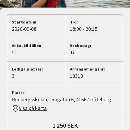
Nyheter
Avdelningar
Startdatum:
Tid:
2026-09-08
18:00 - 20:15
Lyssna
Antal tillfällen:
Veckodag:
5
Tis
Lediga platser:
Arrangemangsnr:
3
13318
Plats:
Redbergsskolan, Örngatan 6, 41667 Göteborg
Visa på karta
1 250 SEK