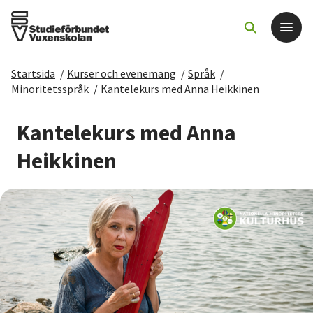
Startsida
/
Kurser och evenemang
/
Språk
/
Det här gör vi
Minoritetsspråk
/
Kantelekurs med Anna Heikkinen
För dig som
Kantelekurs med Anna
Heikkinen
Sök kurser och evenemang
Om SV
Starta studiecirkel
Cirkelledare