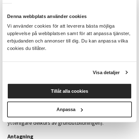
lör 22 augusti, 9-18 (Erik)
sön 23 augusti, 9-15 (Erik)
Denna webbplats använder cookies
fre 4 september, 16-20 (Nahida)
Vi använder cookies för att leverera bästa möjliga
lör 5 september, 9-18 (Nahida)
sön 6 september, 9-15 (Nahida)
upplevelse på webbplatsen samt för att anpassa tjänster,
fre 18 september, 16-20 (Erik)
erbjudanden och annonser till dig. Du kan anpassa vilka
lör 19 september, 9-18 (Erik)
cookies du tillåter.
sön 20 september, 9-15 (Erik)
Efter realiadelen av kursen erbjuds språkhandledning.
Visa detaljer
Datum för språkhandledningen meddelas under
kursens gång.
Tillåt alla cookies
Behörighet
Grundkravet för att bli antagen är att du genomgått
flera delar av grundutbildningen eller motsvarande
Anpassa
(introduktionskurs, juridik för tolkar samt en
ytterligare delkurs av grundutbildningen).
Antagning