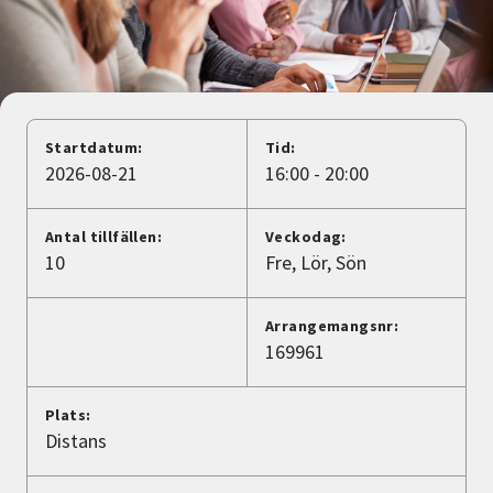
Nyheter
Avdelningar
Startdatum:
Tid:
Lyssna
2026-08-21
16:00 - 20:00
Antal tillfällen:
Veckodag:
10
Fre
Lör
Sön
Arrangemangsnr:
169961
Plats:
Distans