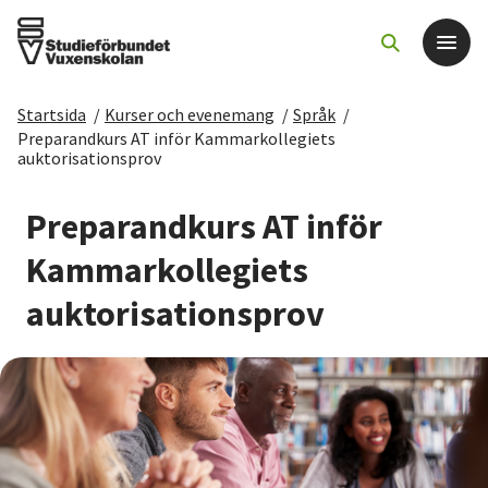
Startsida
/
Kurser och evenemang
/
Språk
/
Det här gör vi
Preparandkurs AT inför Kammarkollegiets
auktorisationsprov
För dig som
Preparandkurs AT inför
Kammarkollegiets
Sök kurser och evenemang
auktorisationsprov
Om SV
Starta studiecirkel
Cirkelledare