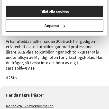
Antagning
Som huvudregel för denna kurs använder vi principen
Tillåt alla cookies
anmälningsdatum, men med följande
prioriteringsordning. 1. Auktoriserade tolkar 2.
Grundutbildade tolkar 3. Övriga tolkar
Anpassa
Om oss
Vi har utbildat tolkar sedan 2006 och har gedigen
erfarenhet av tolkutbildningar med professionella
lärare. Alla våra tolkutbildningar och tolkkurser står
under tillsyn av Myndigheten för yrkeshögskolan. Har
du frågor, så tveka inte att höra av dig till
sara.sohl@sv.se
#25to
Har du några frågor?
Kontakta SV Stockholms län