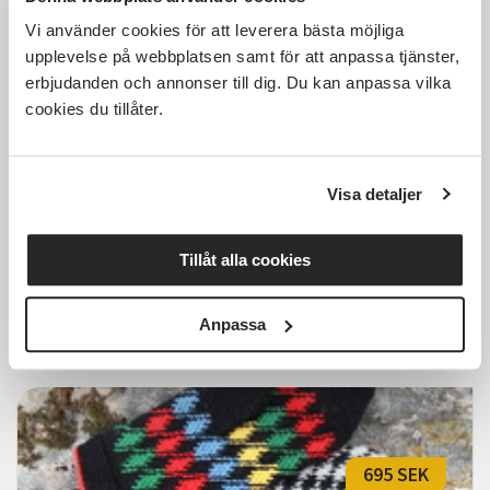
Vi använder cookies för att leverera bästa möjliga
1 100 SEK
upplevelse på webbplatsen samt för att anpassa tjänster,
erbjudanden och annonser till dig. Du kan anpassa vilka
cookies du tillåter.
Tovning- lär dig tova i vått och
torrt, Helgkurs
Visa detaljer
Söderköping
lör 2026-10-24
Tillåt alla cookies
10:00
2 Tillfällen
Läs mer och anmäl
Anpassa
695 SEK