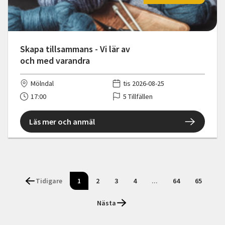
Skapa tillsammans - Vi lär av
och med varandra
Mölndal
tis 2026-08-25
17:00
5 Tillfällen
Läs mer och anmäl
Tidigare
1
2
3
4
...
64
65
Nästa