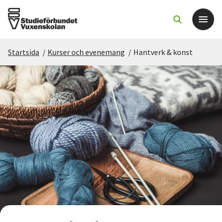
Startsida
/
Kurser och evenemang
/
Hantverk & konst
Det här gör vi
För dig som
Sök kurser och evenemang
Om SV
Starta studiecirkel
Cirkelledare