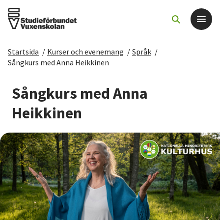
Startsida
/
Kurser och evenemang
/
Språk
/
Det här gör vi
Sångkurs med Anna Heikkinen
För dig som
Sångkurs med Anna
Heikkinen
Sök kurser och evenemang
Om SV
Starta studiecirkel
Cirkelledare