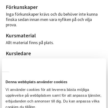
Förkunskaper
Inga förkunskaper krävs och du behöver inte kunna
finska sedan innan men vara nyfiken på och vilja
prova.
Kursmaterial
Allt material finns på plats.
Kursledare
Anna är frilansande sverigefinsk sångerska, artist och
scenkonstnär. Uppvuxen i Bohuslän med svensk
mamma och finsk pappa. Utbildad musiklärare och
sångpedagog vid Musikhögskolan Ingesund,
Högskolan för Scen och Musik i Göteborg och i Roy
Denna webbplats använder cookies
Hart Center Voicework i Frankrike. Under många år
Vi använder cookies för att leverera bästa möjliga
sjöng Anna latinamerikanska folksånger och
upplevelse på webbplatsen samt för att anpassa tjänster,
argentinsk tango. I längtan och sökande efter sina
erbjudanden och annonser till dig. Du kan anpassa vilka
finska rötter och ett förlorat språk har hon nu
cookies du tillåter.