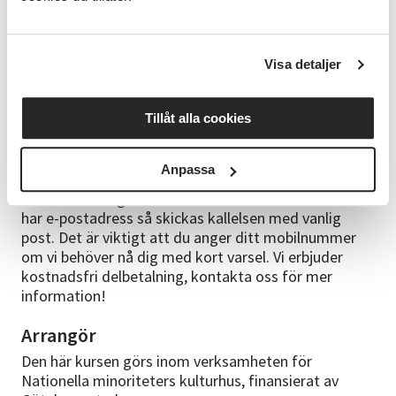
utforskat den finska tangon och förenat den med
berättelser från sin egen familjehistoria.
Tryck här
för att läsa mer om Anna på hennes hemsida
.
Visa detaljer
Bra att veta
Du får en bekräftelse när du genomfört din
Tillåt alla cookies
webbanmälan.
Kallelse skickas ca 2-4 veckor innan kursstart till den
Anpassa
e-postadress som du angett. Väljer du
Klarnabetalning skickas kallelsen direkt. Om du inte
har e-postadress så skickas kallelsen med vanlig
post. Det är viktigt att du anger ditt mobilnummer
om vi behöver nå dig med kort varsel. Vi erbjuder
kostnadsfri delbetalning, kontakta oss för mer
information!
Arrangör
Den här kursen görs inom verksamheten för
Nationella minoriteters kulturhus, finansierat av