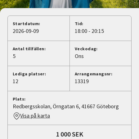
Nyheter
Avdelningar
Startdatum:
Tid:
2026-09-09
18:00 - 20:15
Lyssna
Antal tillfällen:
Veckodag:
5
Ons
Lediga platser:
Arrangemangsnr:
12
13319
Plats:
Redbergsskolan, Örngatan 6, 41667 Göteborg
Visa på karta
1 000 SEK