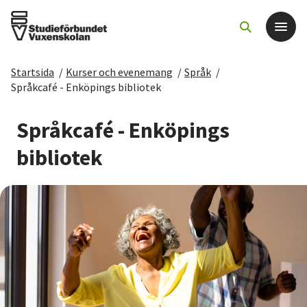
Startsida
/
Kurser och evenemang
/
Språk
/
Det här gör vi
Språkcafé - Enköpings bibliotek
För dig som
Språkcafé - Enköpings
bibliotek
Sök kurser och evenemang
Om SV
Starta studiecirkel
Cirkelledare