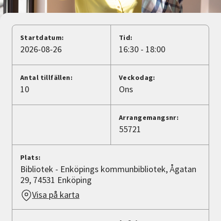
Nyheter
Avdelningar
Startdatum:
Tid:
2026-08-26
16:30 - 18:00
Lyssna
Antal tillfällen:
Veckodag:
10
Ons
Arrangemangsnr:
55721
Plats:
Bibliotek - Enköpings kommunbibliotek, Ågatan
29, 74531 Enköping
Visa på karta