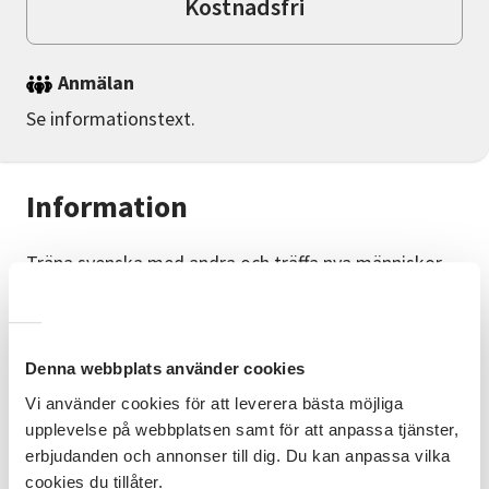
Kostnadsfri
Anmälan
Se informationstext.
Information
Träna svenska med andra och träffa nya människor
tillsammans med oss!
Nytt tema varje gång där språkvärdarna berättar om
olika företeelser i Sverige.
Denna webbplats använder cookies
Roligt och lärorikt på samma gång.
Vi använder cookies för att leverera bästa möjliga
upplevelse på webbplatsen samt för att anpassa tjänster,
Språkcaféet är kostnadsfritt och öppet för alla.
erbjudanden och annonser till dig. Du kan anpassa vilka
cookies du tillåter.
Vi bjuder på enklare fika.