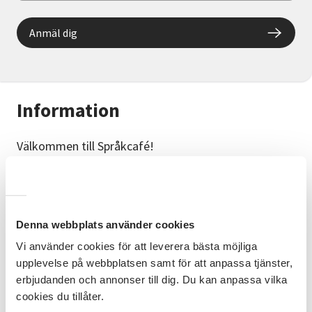
Anmäl dig
Information
Välkommen till Språkcafé!
Vill du öva på din svenska? Vill du lära känna nya
människor och lära dig om olika kulturer?
Språkcaféet är en mötesplats där vi samtalar på lätt
svenska och har roligt ihop!
Denna webbplats använder cookies
Vi träffas i Vinterträdgården, Partille bibliotek klockan
Vi använder cookies för att leverera bästa möjliga
14.
upplevelse på webbplatsen samt för att anpassa tjänster,
erbjudanden och annonser till dig. Du kan anpassa vilka
Välkommen! Vi ses!
cookies du tillåter.