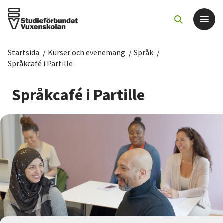
Startsida
/
Kurser och evenemang
/
Språk
/
Det här gör vi
Språkcafé i Partille
För dig som
Språkcafé i Partille
Sök kurser och evenemang
Om SV
Starta studiecirkel
Cirkelledare