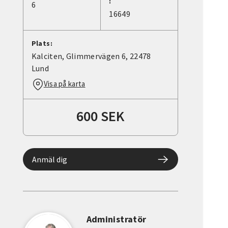
:
6
16649
Plats:
Kalciten, Glimmervägen 6, 22478
Lund
Visa på karta
600 SEK
Anmäl dig
Administratör