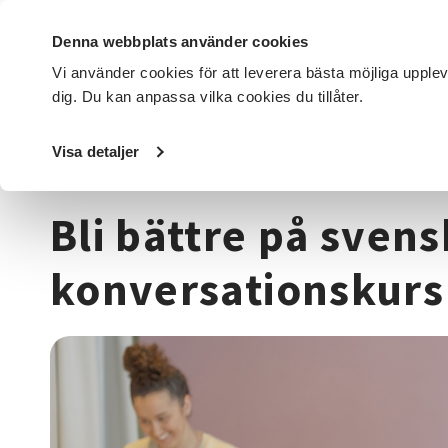
Denna webbplats använder cookies
Vi använder cookies för att leverera bästa möjliga upple
dig. Du kan anpassa vilka cookies du tillåter.
DET HÄR GÖR VI
FÖR DIG SOM
SÖK KURSER OCH EVENE
Visa detaljer
Startsida
/
Kurser och evenemang
/
Språk
/
Bli bättre p
Bli bättre på svens
konversationskurs