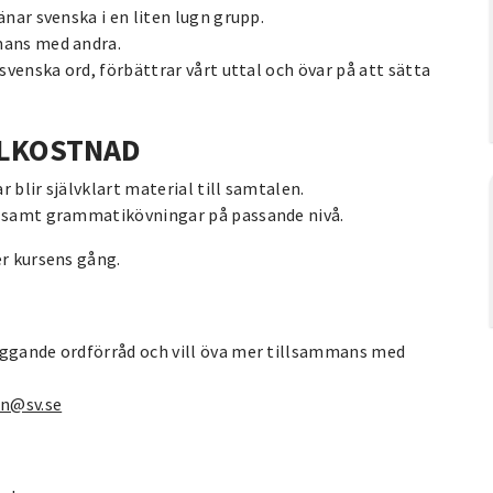
änar svenska i en liten lugn grupp.
mans med andra.
 svenska ord, förbättrar vårt uttal och övar på att sätta
ALKOSTNAD
 blir självklart material till samtalen.
ra samt grammatikövningar på passande nivå.
er kursens gång.
äggande ordförråd och vill öva mer tillsammans med
on@sv.se