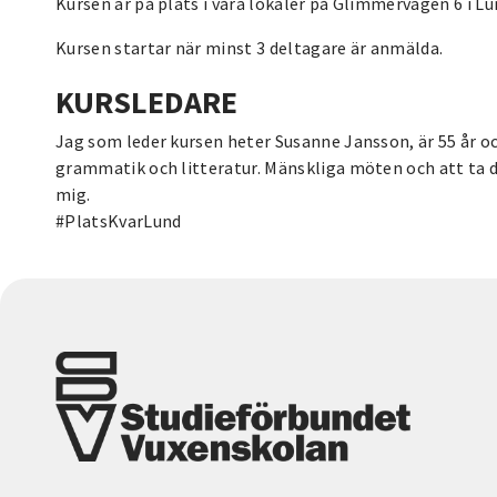
Kursen är på plats i våra lokaler på Glimmervägen 6 i Lu
Kursen startar när minst 3 deltagare är anmälda.
KURSLEDARE
Jag som leder kursen heter Susanne Jansson, är 55 år oc
grammatik och litteratur. Mänskliga möten och att ta de
mig.
#PlatsKvarLund