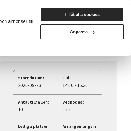
Lyssna
Tillåt alla cookies
och annonser till
rta studiecirkel
Cirkelledare
Nyheter
Avdelningar
Anpassa
Startdatum:
Tid:
2026-09-23
14:00 - 15:30
Antal tillfällen:
Veckodag:
10
Ons
Lediga platser:
Arrangemangsnr