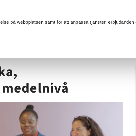
Sök
velse på webbplatsen samt för att anpassa tjänster, erbjudanden 
Om SV
Sta
MANG
å svenska, konversationskurs medelnivå
ka,
 medelnivå