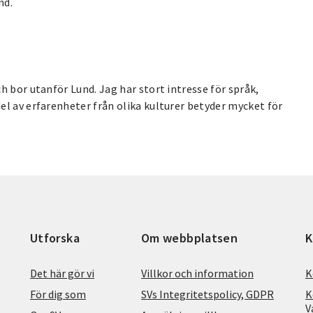
nd.
h bor utanför Lund. Jag har stort intresse för språk,
l av erfarenheter från olika kulturer betyder mycket för
Utforska
Om webbplatsen
K
Det här gör vi
Villkor och information
K
För dig som
SVs Integritetspolicy, GDPR
K
V